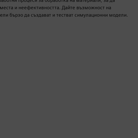
аботни процеси за обработка на материали, за да
места и неефективността. Дайте възможност на
ели бързо да създават и тестват симулационни модели.