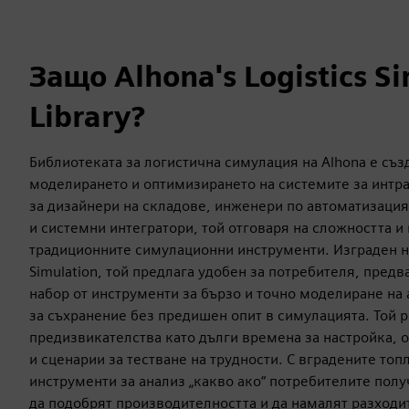
Защо Alhona's Logistics S
Library?
Библиотеката за логистична симулация на Alhona е съз
моделирането и оптимизирането на системите за интр
за дизайнери на складове, инженери по автоматизаци
и системни интегратори, той отговаря на сложността и
традиционните симулационни инструменти. Изграден на
Simulation, той предлага удобен за потребителя, пред
набор от инструменти за бързо и точно моделиране на
за съхранение без предишен опит в симулацията. Той
предизвикателства като дълги времена за настройка, 
и сценарии за тестване на трудности. С вградените топ
инструменти за анализ „какво ако“ потребителите полу
да подобрят производителността и да намалят разходи