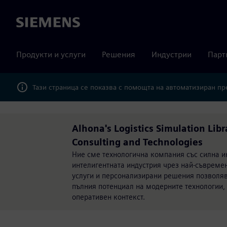
Siemens
Продукти и услуги
Решения
Индустрии
Парт
Тази страница се показва с помощта на автоматизиран п
Alhona's Logistics Simulation Lib
Consulting and Technologies
Ние сме технологична компания със силна и
интелигентната индустрия чрез най-съвреме
услуги и персонализирани решения позволяв
пълния потенциал на модерните технологии,
оперативен контекст.