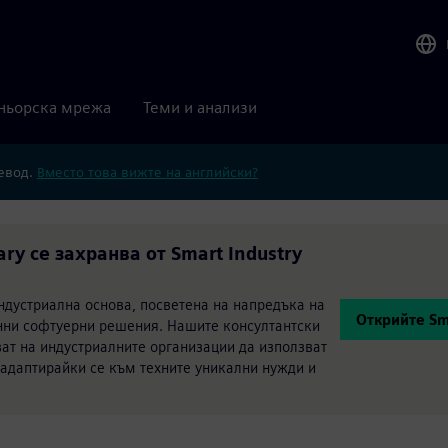
ньорска мрежа
Теми и анализи
ревод.
Вместо това вижте на английски?
rary се захранва от Smart Industry
ндустриална основа, посветена на напредъка на
Открийте Sma
нни софтуерни решения. Нашите консултантски
ат на индустриалните организации да използват
 адаптирайки се към техните уникални нужди и