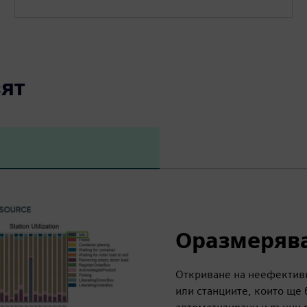
ят
Оразмерява
Откриване на неефективн
или станциите, които ще