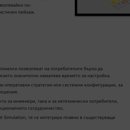
волявайки по-
истичен пейзаж.
оненти позволяват на потребителите бързо да
 което значително намалява времето за настройка.
ични оперативни стратегии или системни конфигурации, за
решения.
то за инженери, така и за нетехнически потребители,
кционалното сътрудничество.
t Simulation, тя се интегрира плавно в съществуващи