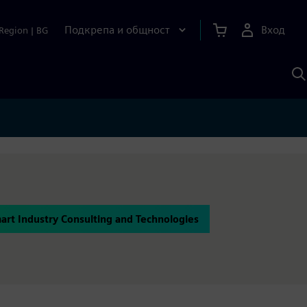
Подкрепа и общност
Вход
Region
|
BG
Т
с
S
rt Industry Consulting and Technologies