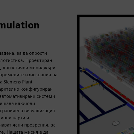
imulation
дадена, за да опрости
алогистика. Проектиран
я, логистични мениджъри
 времевите изисквания на
 Siemens Plant
варително конфигуриран
 автоматизирани системи
 решава ключови
ограничена визуализация
линни карти и
чават ясни прозрения, за
те. Нашата мисия е да