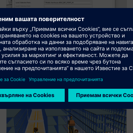
Параметрична конфигурация
Лесно регулируемите параметри за системните
елементи позволяват бързи промени в сценария
без препрограмиране на целия модел.