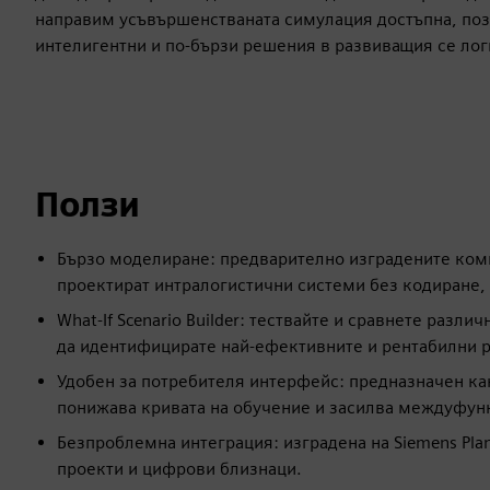
направим усъвършенстваната симулация достъпна, поз
интелигентни и по-бързи решения в развиващия се лог
Ползи
Бързо моделиране: предварително изградените комп
проектират интралогистични системи без кодиране,
What-If Scenario Builder: тествайте и сравнете разл
да идентифицирате най-ефективните и рентабилни 
Удобен за потребителя интерфейс: предназначен как
понижава кривата на обучение и засилва междуфун
Безпроблемна интеграция: изградена на Siemens Plan
проекти и цифрови близнаци.