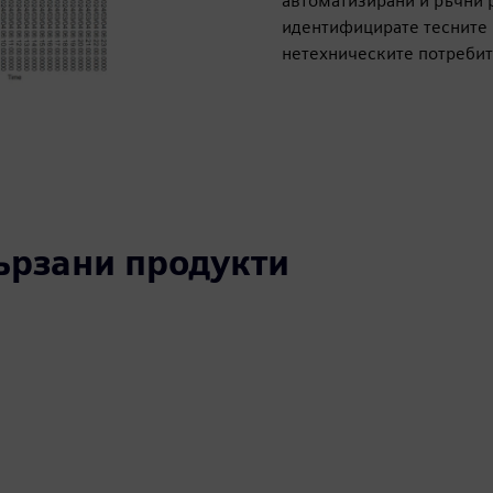
автоматизирани и ръчни р
идентифицирате тесните 
нетехническите потребит
вързани продукти