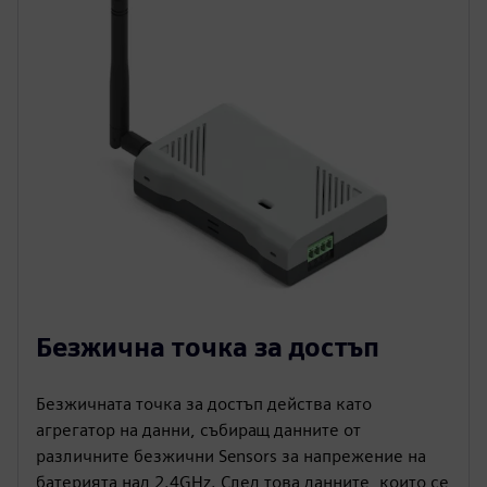
Безжична точка за достъп
Безжичната точка за достъп действа като
агрегатор на данни, събиращ данните от
различните безжични Sensors за напрежение на
батерията над 2.4GHz. След това данните, които се