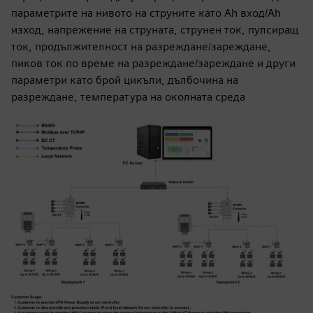
параметрите на нивото на струните като Ah вход/Ah
изход, напрежение на струната, струнен ток, пулсиращ
ток, продължителност на разреждане/зареждане,
пиков ток по време на разреждане/зареждане и други
параметри като брой цикъли, дълбочина на
разреждане, температура на околната среда