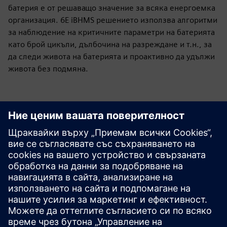
батерия е от решаващо значение за всяка енергоемка
организация. 6E iBHMS решението използва алгоритми
за наблюдение на критичните параметри на батерията
като брой цикъли, дълбочина на разреждане и т.н., за
да следи живота на батерията и проактивно да удължи
живота без подмяна.
Разгледайте ресурси и
свързани продукти
Допълнителна информация и
ресурси