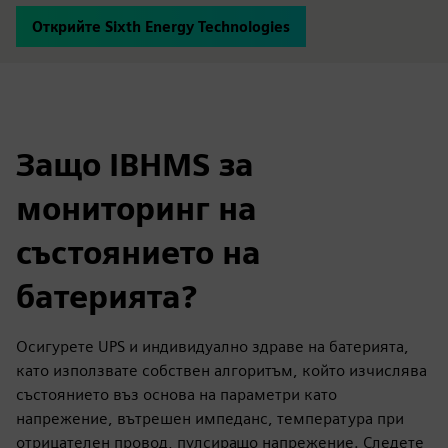
Открийте Sixth Energy Technologies
Защо IBHMS за
мониторинг на
състоянието на
батерията?
Осигурете UPS и индивидуално здраве на батерията,
като използвате собствен алгоритъм, който изчислява
състоянието въз основа на параметри като
напрежение, вътрешен импеданс, температура при
отрицателен провод, пулсиращо напрежение. Следете