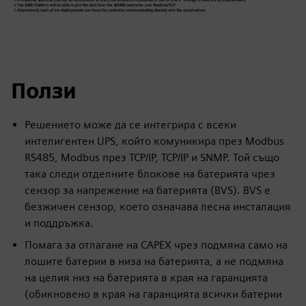
Ползи
Решението може да се интегрира с всеки
интелигентен UPS, който комуникира през Modbus
RS485, Modbus през TCP/IP, TCP/IP и SNMP. Той също
така следи отделните блокове на батерията чрез
сензор за напрежение на батерията (BVS). BVS е
безжичен сензор, което означава лесна инсталация
и поддръжка.
Помага за отлагане на CAPEX чрез подмяна само на
лошите батерии в низа на батерията, а не подмяна
на целия низ на батерията в края на гаранцията
(обикновено в края на гаранцията всички батерии