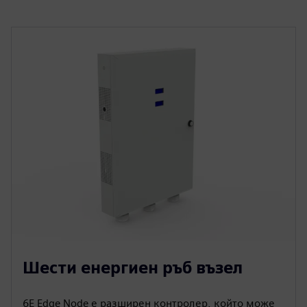
Шести енергиен ръб възел
6E Edge Node е разширен контролер, който може