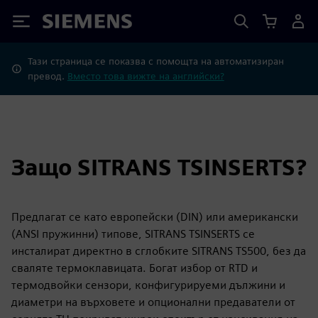
Siemens
Тази страница се показва с помощта на автоматизиран
превод.
Вместо това вижте на английски?
Защо SITRANS TSINSERTS?
Предлагат се като европейски (DIN) или американски
(ANSI пружинни) типове, SITRANS TSINSERTS се
инсталират директно в сглобките SITRANS TS500, без да
сваляте термоклавицата. Богат избор от RTD и
термодвойки сензори, конфигурируеми дължини и
диаметри на върховете и опционални предаватели от