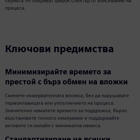
серията TH покриват широк спектър от изисквания на
процеса.
Ключови предимства
Минимизирайте времето за
престой с бърз обмен на вложки
Сменете измервателната вложка, без да нарушавате
термоклавицата или уплътнението на процеса.
Значително намалете времето за поддръжка, бързо
възстановете точното измерване и поддържайте
активите си онлайн с минимална намеса.
Стандартизиране на всички