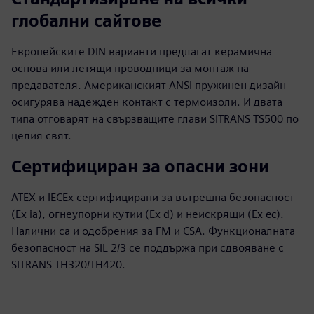
глобални сайтове
Европейските DIN варианти предлагат керамична
основа или летящи проводници за монтаж на
предавателя. Американският ANSI пружинен дизайн
осигурява надежден контакт с термоизоли. И двата
типа отговарят на свързващите глави SITRANS TS500 по
целия свят.
Сертифициран за опасни зони
ATEX и IECEx сертифицирани за вътрешна безопасност
(Ex ia), огнеупорни кутии (Ex d) и неискрящи (Ex ec).
Налични са и одобрения за FM и CSA. Функционалната
безопасност на SIL 2/3 се поддържа при сдвояване с
SITRANS TH320/TH420.