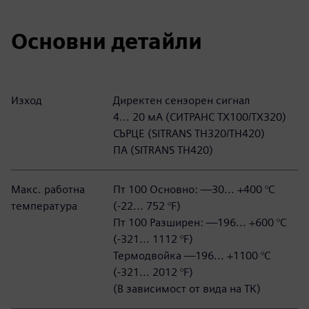
Основни детайли
Изход
Директен сензорен сигнал
4... 20 мА (СИТРАНС ТХ100/ТХ320)
СЪРЦЕ (SITRANS TH320/TH420)
ПА (SITRANS TH420)
Макс. работна
Пт 100 Основно: —30... +400 °C
температура
(-22... 752 °F)
Пт 100 Разширен: —196... +600 °C
(-321... 1112 °F)
Термодвойка —196... +1100 °C
(-321... 2012 °F)
(В зависимост от вида на ТК)