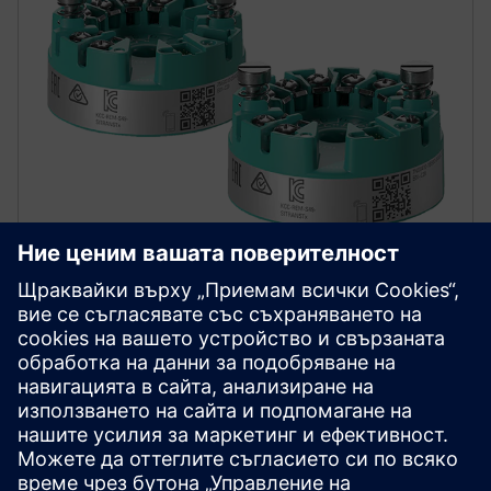
SITRANS TH320/TH420
SITRANS TH320/420 осигурява надеждно
измерване на температурата. Функцията за
горещ резерв (hot backup) на TH420 гарантира
непрекъснат запис на данни, дори ако единият
сензор отпадне.