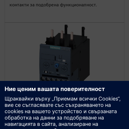
контакти за подобрена функционалност.
Разширени релета за
претоварване
Осигурете цялостна защита на двигателя с