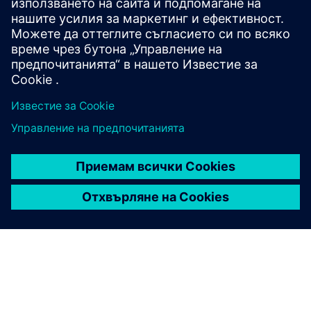
избираеми релета от претоварване от клас 5, 10,
20 и 30. Защитете от фазова повреда, дисбаланс и
вътрешни повреди на земята.