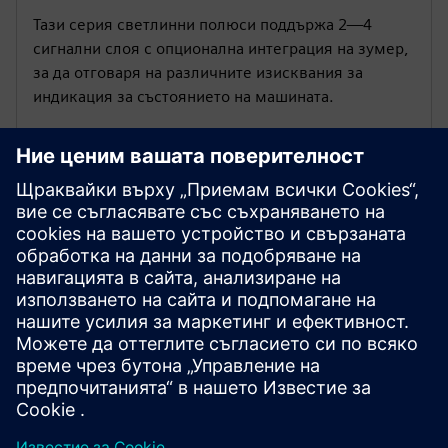
Тази серия светлинни полюси поддържа 2—4
сигнални слоя с опционална интеграция на зумер,
за да отговаря на различните изисквания за
индикация за състоянието на машината.
Устойчива LED сигнална
технология
Винаги включената LED сигнализация с
експлоатационен живот до 50 000 часа поддържа
дългосрочна производителност и намалена
поддръжка.