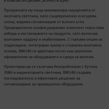
в компактен дизайн „всичко в едно“.
Прозрачната му леща минимизира смущенията от
околната светлина, като същевременно осигурява
силна, видима сигнализация от всички ъгли.
Предварително конфигурираният комплект опростява
избора и инсталирането на продукти, като включва
монтажен хардуер и окабеляване. С гъвкави опции за
подреждане, интегриран зумер и сгъваема монтажна
основа, 8WU46 се адаптира лесно към различни
оформления на оборудването и среди за монтаж.
Проектиран да се съчетава безпроблемно с бутона
3SB6 и индикаторната светлина, 8WU46 създава
последователно и ефективно решение за
сигнализиране за промишлено оборудване.