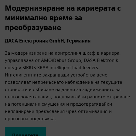
fulls
Модернизиране на кариерата с
минимално време за
преобразуване
ДАСА Електроник GmbH, Германия
За модернизиране на контролния шкаф в кариера,
управлявана от AMO/Debus Group, DASA Elektronik
внедри SIRIUS 3RA8 intelligent load feeders.
Интелигентните захранващи устройства вече
позволяват непрекъснато наблюдение на текущите
стойности и събиране на данни за задвижването за
дългосрочен анализ, подпомагайки ранното откриване
на потенциални смущения и предотвратявайки
непланирани прекъсвания чрез оптимизация и
прогнозна поддръжка.
Прочетете