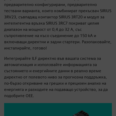
предварително конфигурирани, предварително
тествани варианта, които комбинират прекъсвач SIRIUS
3RV23, съвпадащ контактор SIRIUS 3RT20 и модул за
интелигентна връзка SIRIUS 3RC7 покриват целия
диапазон на мощност от 0,4 до 32 A, със
съпротивление на късо съединение до 150 kA и
включващи директни и задни стартери. Разопаковайте,
инсталирайте, готово!
Интегрирайте ILF директно във вашата система за
автоматизация и използвайте информацията за
състоянието и енергийните данни в реално време
директно от полевото ниво за прогнозна поддръжка,
по-бързо откриване на грешки и прецизен анализ на
енергията и разходите на подаващо устройство, за да
подобрите OEE.