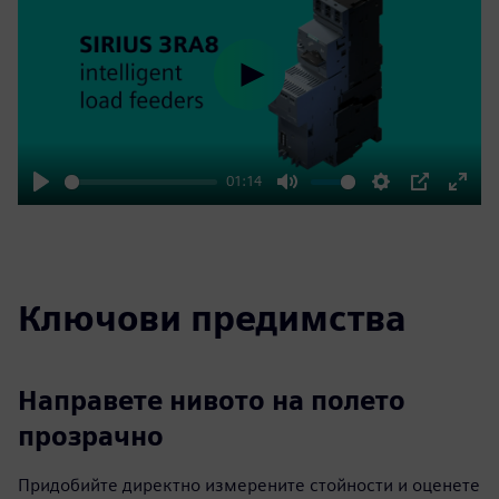
Play
01:14
Play
Mute
Settings
PIP
Enter
fulls
Ключови предимства
Направете нивото на полето
прозрачно
Придобийте директно измерените стойности и оценете