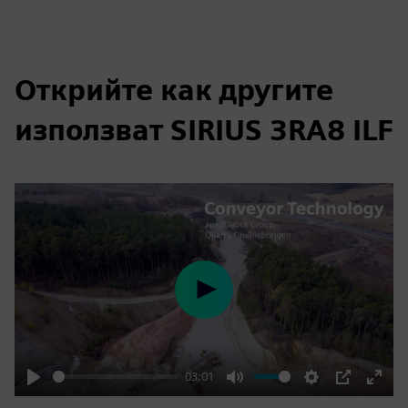
Открийте как другите
използват SIRIUS 3RA8 ILF
Play
03:01
Play
Mute
Settings
PIP
Enter