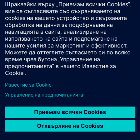
SIRIUS CONTROL
SIRIUS 3RV2 circuit breakers
SIRIUS 3RV2 motor starter protectors provide ideal
protection for machines and plants, quickly
disconnecting equipment to prevent expensive
damage.