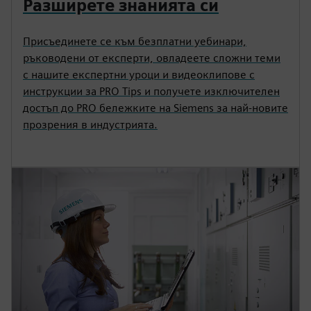
Разширете знанията си
Присъединете се към безплатни уебинари,
ръководени от експерти, овладеете сложни теми
с нашите експертни уроци и видеоклипове с
инструкции за PRO Tips и получете изключителен
достъп до PRO бележките на Siemens за най-новите
прозрения в индустрията.