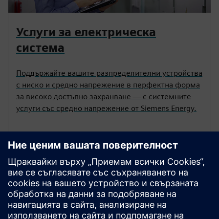
Услуги за електрическа
система
Поддържайте вашите разпределителни устройства
с ниско и средно напрежение в перфектна форма
за високо достъпно захранване — с системните
услуги със средно напрежение от Siemens Energy.