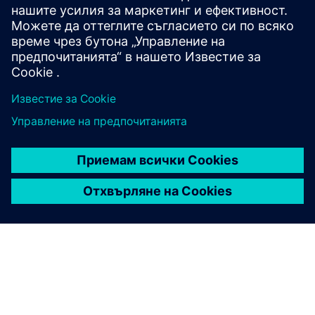
Енергийна академия
Бъдете вдъхновени и разширете набора си от
умения със Siemens Power Academy, вашият
партньор за training и консултиране в областта на
предаването и разпределението на
електроенергия.