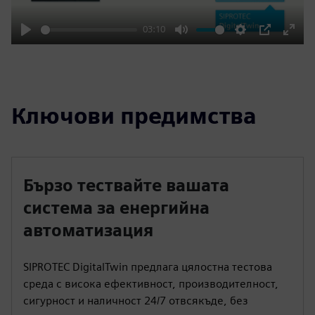
03:10
Play
Mute
Settings
PIP
Enter
fulls
Ключови предимства
Бързо тествайте вашата
система за енергийна
автоматизация
SIPROTEC DigitalTwin предлага цялостна тестова
среда с висока ефективност, производителност,
сигурност и наличност 24/7 отвсякъде, без