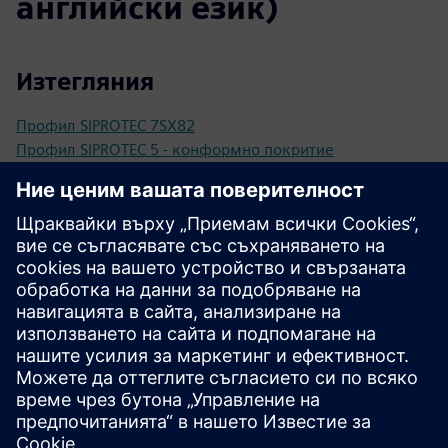
английски език)
Изтегляния
Профил SIPROTEC 7SX82
Профил SIPROTEC 5 - конформно покритие
Каталог SIPROTEC 5 Compact 7SX800
Спецификации на търга
Конфигурация
Конфигуратор SIPROTEC 5
SiePortal - Онлайн Магазин
SIPROTEC 7SX82 на SiePortal
Техническа документация, фърмуер, примери Software
софтуерни приложения и често задавани въпроси