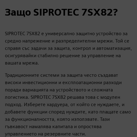
Защо SIPROTEC 7SX82?
SIPROTEC 7SX82 е универсално защитно устройство за
средно напрежение и разпределителни мрежи. Той се
справя със задачи за защита, контрол и автоматизация,
осигурявайки стабилно решение за управление на
вашата мрежа.
Традиционните системи за защита често създават
високи инвестиционни и експлоатационни разходи
поради вариацията на устройството и сложната
логистика. SIPROTEC 7SX82 решава това с модулен
подход. Изберете хардуера, от който се нуждаете, и
добавете функции според нуждите, като плащате само
за функционалността, която използвате. Тази
гъвкавост намалява капитала и опростява
управлението на резервните части.