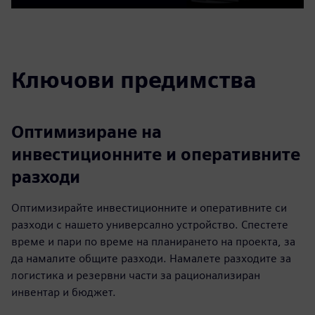
Play
Mute
Settings
PIP
Enter
fulls
Ключови предимства
Оптимизиране на
инвестиционните и оперативните
разходи
Оптимизирайте инвестиционните и оперативните си
разходи с нашето универсално устройство. Спестете
време и пари по време на планирането на проекта, за
да намалите общите разходи. Намалете разходите за
логистика и резервни части за рационализиран
инвентар и бюджет.