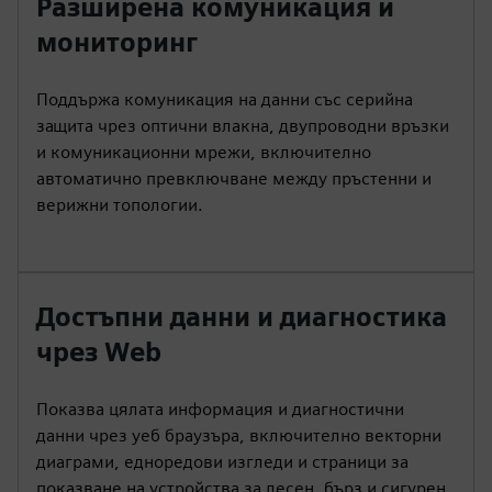
Разширена комуникация и
мониторинг
Поддържа комуникация на данни със серийна
защита чрез оптични влакна, двупроводни връзки
и комуникационни мрежи, включително
автоматично превключване между пръстенни и
верижни топологии.
Достъпни данни и диагностика
чрез Web
Показва цялата информация и диагностични
данни чрез уеб браузъра, включително векторни
диаграми, едноредови изгледи и страници за
показване на устройства за лесен, бърз и сигурен