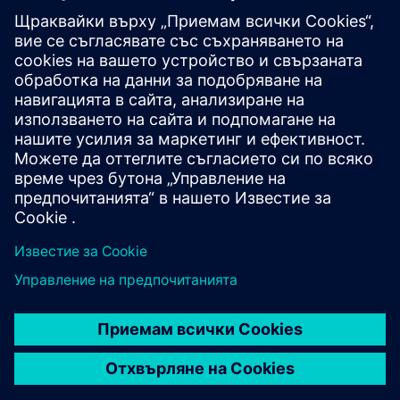
Конфигурация
Конфигуратор SIPROTEC 5
SiePortal - Онлайн магазин
SIPROTEC 7SL87 на SiePortal
Техническа документация, фърмуер, примери Software
софтуерни приложения и често задавани въпроси