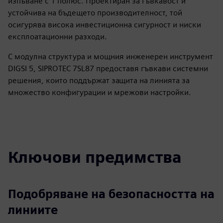
изпъване с 1 полюс. Проектиран за гъвкавост и
устойчива на бъдещето производителност, той
осигурява висока инвестиционна сигурност и ниски
експлоатационни разходи.
С модулна структура и мощния инженерен инструмент
DIGSI 5, SIPROTEC 7SL87 предоставя гъвкави системни
решения, които поддържат защита на линията за
множество конфигурации и мрежови настройки.
Ключови предимства
Подобряване на безопасността на
линиите