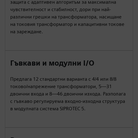
защита с адаптивен алгоритъм за максимална
чувствителност и стабилност, дори при най-
различни грешки на трансформатора, насищане
на токовия трансформатор и капацитивни токове
на зареждане.
Гъвкави и модулни I/O
Предлага 12 стандартни варианта с 4/4 или 8/8
токово/напрежение трансформатори, 5—31
двоични входа и 8—46 двоични изхода. Разполага
с гъвкаво регулируема входно-изходна структура
в модулната система SIPROTEC 5.