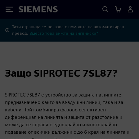
Siemens
Тази страница се показва с помощта на автоматизиран
превод.
Вместо това вижте на английски?
Защо SIPROTEC 7SL87?
SIPROTEC 7SL87 е устройство за защита на линиите,
предназначено както за въздушни линии, така и за
кабели. Той комбинира фазово селективен
диференциал на линията и защита от разстояние и
може да се справя с еднокрайно и многокрайно
подаване от всички дължини с до 6 края на линията и