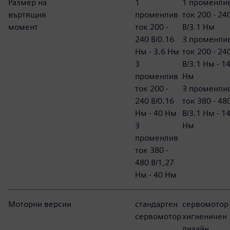
Размер на
1
1 променли
въртящия
променлив
ток 200 - 24
момент
ток 200 -
В/3.1 Нм
240 В/0.16
3 променли
Нм - 3.6 Нм
ток 200 - 24
3
В/3.1 Нм - 1
променлив
Нм
ток 200 -
3 променли
240 В/0.16
ток 380 - 48
Нм - 40 Нм
В/3.1 Нм - 1
3
Нм
променлив
ток 380 -
480 В/1,27
Нм - 40 Нм
Моторни версии
стандартен
сервомотор
сервомотор
хигиеничен
дизайн