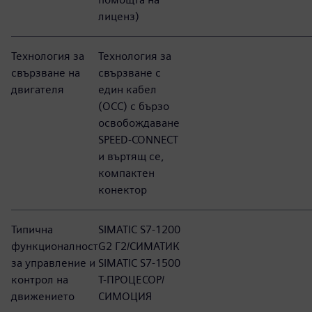
лиценз)
Технология за
Технология за
свързване на
свързване с
двигателя
един кабел
(OCC) с бързо
освобождаване
SPEED-CONNECT
и въртящ се,
компактен
конектор
Типична
SIMATIC S7-1200
функционалност
G2 Г2/СИМАТИК
за управление и
SIMATIC S7-1500
контрол на
Т-ПРОЦЕСОР/
движението
СИМОЦИЯ