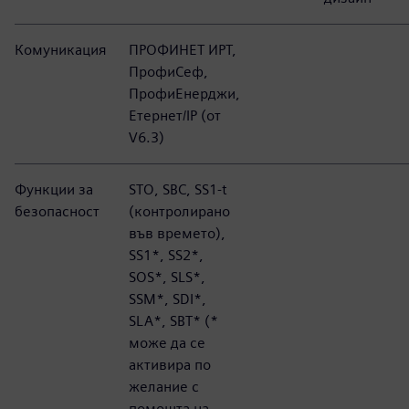
Комуникация
ПРОФИНЕТ ИРТ,
ПрофиСеф,
ПрофиЕнерджи,
Етернет/IP (от
V6.3)
Функции за
STO, SBC, SS1-t
безопасност
(контролирано
във времето),
SS1*, SS2*,
SOS*, SLS*,
SSM*, SDI*,
SLA*, SBT* (*
може да се
активира по
желание с
помощта на