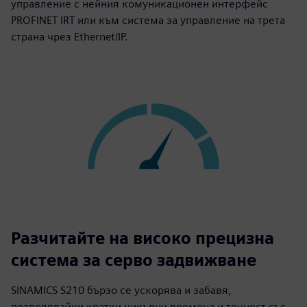
управление с нейния комуникационен интерфейс
PROFINET IRT или към система за управление на трета
страна чрез Ethernet/IP.
Разчитайте на високо прецизна
система за серво задвижване
SINAMICS S210 бързо се ускорява и забавя,
позволявайки кратки цикълни времена и точност със