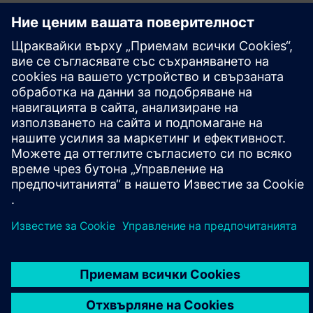
Декларация за екологичен продукт (EPD)/Профил на
Siemens EcoTech (SEP)
ЕПД
СЕП
| SINAMICS S210
ЕПД
СЕП
| СИМОТИКС S-1FT2
ЕПД
| SIMOTICS S-1FK2
Ръководства
SINAMICS S210
СИМОТИКС С-1ФК2/1ФТ2
СИМОТИКС S-1FS2
Сервиз и поддръжка
Поддръжка на продукта
Форум
Техническа поддръжка