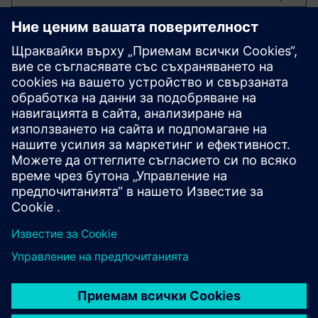
Оптимизация за
термоформоване
В космическото производство решението оптимизира
термоформоването на вътрешни и неструктурни
части, като симулира температурата и поведението на
формоване, намалява изпитанията и грешките и
поддържа постоянно качество по време на
увеличаване на производството.