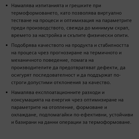
Намалява изпитанията и грешките при
термоформоването, като позволява виртуално
тестване на процеси и оптимизация на параметрите
преди производството, свежда до минимум скрап,
времето за настройка и скъпите физически опити.
Подобрява качеството на продукта и стабилността
на процеса чрез прогнозиране на термичното и
механичното поведение, помага на
производителите да предотвратяват дефекти, да
осигурят последователност и да поддържат по-
строги допустими отклонения за качество.
Намалява експлоатационните разходи и
консумацията на енергия чрез оптимизиране на
параметрите на отопление, формоване и
охлаждане, подпомагайки по-ефективни, устойчиви
и базирани на данни операции за термоформоване.