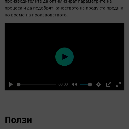
производителите да оптимизират параметрите на
процеса и да подобрят качеството на продукта преди и
по време на производството.
Play
00:00
Play
Mute
Settings
PIP
Enter
fulls
Ползи