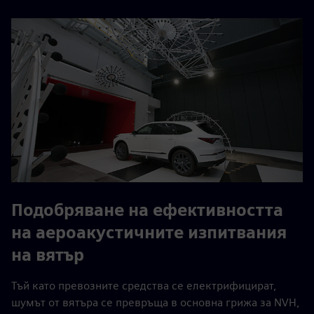
Подобряване на ефективността
на аероакустичните изпитвания
на вятър
Тъй като превозните средства се електрифицират,
шумът от вятъра се превръща в основна грижа за NVH,