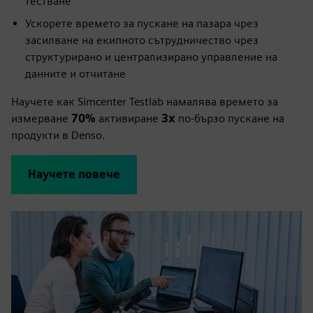
тестване
Ускорете времето за пускане на пазара чрез
засилване на екипното сътрудничество чрез
структурирано и централизирано управление на
данните и отчитане
Научете как Simcenter Testlab намалява времето за
измерване
70%
активиране
3х
по-бързо пускане на
продукти в Denso.
Научете повече