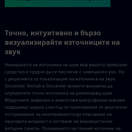
Точно, интуитивно и бързо
визуализирайте източниците на
звук
Намирането на източника на шум във вашето превозно
средство е трудно да се постигне с човешкото ухо. Но
с решенията за локализация на източника на звук
Simcenter Testlab и Simcenter можете визуално да
определите точно източника на доминиращ шум.
Модулните цифрови и аналогови микрофонни масиви
поддържат широк спектър от приложения от акустично
отстраняване на неизправности до класиране на
звуковата мощност и тестване на аероакустични
вятърни тунели. Познаването на точния източник на