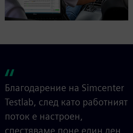
Благодарение на Simcenter
S
Testlab, след като работният
и
поток е настроен,
л
спестяваме поне един ден
е