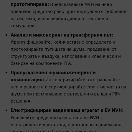
прототипиране:
Предсказвайте NVH на ниво
превозно средство рано чрез виртуално сглобяване
на системи, използвайки данни от тестове и
симулации.
Анализ и инженеринг на трансферния път:
Идентифицирайте, количествено определете и
прогнозирайте пътищата на шума, предавани от
структурата и въздуха, използвайки класически и
базиран на компоненти TPA.
Пропускателен шумоинженеринг и
хомологация:
Инженеризирайте, отстранявайте
неизправности и сертифицирайте ефективността на
шума при преминаване с вътрешни и външни PBN
решения.
Електрифициран задвижващ агрегат и EV NVH:
Решавайте предизвикателствата на NVH с
електрически двигатели, електронно задвижване,
скоростна кутия и батерии, уникални за