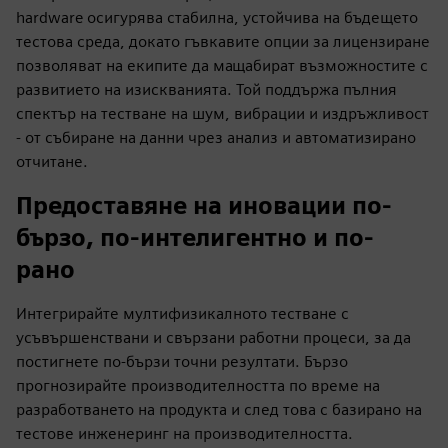
hardware осигурява стабилна, устойчива на бъдещето
тестова среда, докато гъвкавите опции за лицензиране
позволяват на екипите да мащабират възможностите с
развитието на изискванията. Той поддържа пълния
спектър на тестване на шум, вибрации и издръжливост
- от събиране на данни чрез анализ и автоматизирано
отчитане.
Предоставяне на иновации по-
бързо, по-интелигентно и по-
рано
Интегрирайте мултифизикалното тестване с
усъвършенствани и свързани работни процеси, за да
постигнете по-бързи точни резултати. Бързо
прогнозирайте производителността по време на
разработването на продукта и след това с базирано на
тестове инженеринг на производителността.