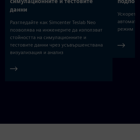
симулационните и тестовите
подпома
данни
Ускорете 
автомати
Разгледайте как Simcenter Teslab Neo
режим и 
позволява на инженерите да използват
стойността на симулационните и
тестовите данни чрез усъвършенствана
визуализация и анализ