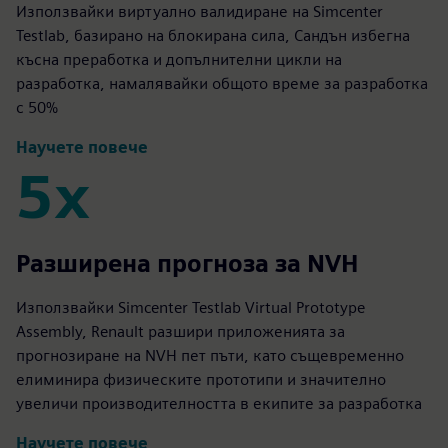
Използвайки виртуално валидиране на Simcenter
Testlab, базирано на блокирана сила, Сандън избегна
късна преработка и допълнителни цикли на
разработка, намалявайки общото време за разработка
с 50%
Научете повече
5х
5х
Разширена прогноза за NVH
Използвайки Simcenter Testlab Virtual Prototype
Assembly, Renault разшири приложенията за
прогнозиране на NVH пет пъти, като същевременно
елиминира физическите прототипи и значително
увеличи производителността в екипите за разработка
Научете повече