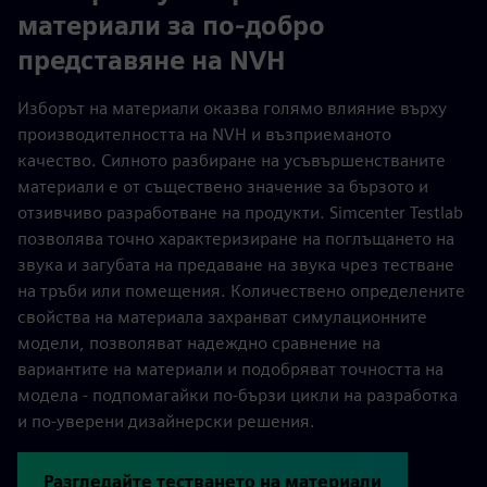
материали за по-добро
представяне на NVH
Изборът на материали оказва голямо влияние върху
производителността на NVH и възприеманото
качество. Силното разбиране на усъвършенстваните
материали е от съществено значение за бързото и
отзивчиво разработване на продукти. Simcenter Testlab
позволява точно характеризиране на поглъщането на
звука и загубата на предаване на звука чрез тестване
на тръби или помещения. Количествено определените
свойства на материала захранват симулационните
модели, позволяват надеждно сравнение на
вариантите на материали и подобряват точността на
модела - подпомагайки по-бързи цикли на разработка
и по-уверени дизайнерски решения.
Разгледайте тестването на материали