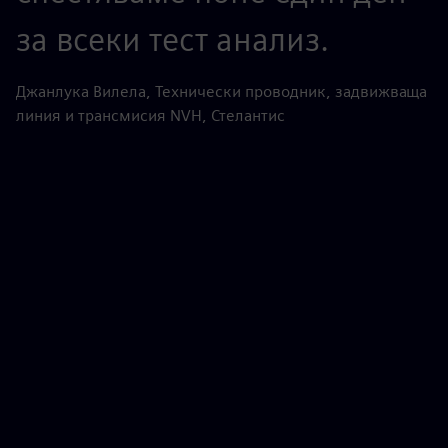
за всеки тест анализ.
Н
Джанлука Вилела, Технически проводник, задвижваща
линия и трансмисия NVH, Стелантис
п
п
с
К