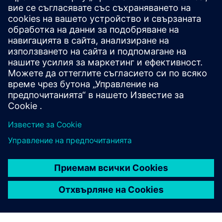
Какви са основните
предимства на използването
на Simcenter Testlab?
Какво прави Simcenter
Testlab „удобен за
потребителя“?
Кой обикновено използва
Simcenter Testlab?
Как Simcenter Testlab се
интегрира с инструменти за