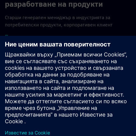
разработване на продукти
Старши генерален мениджър в индустрията за
потребителски продукти, корпоративен клиент
Прочетете казус
Отлична програма за широк
спектър от анализи
Главен специалист, корпоративен клиент
Прочетете отзива за G2