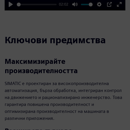
02:02
Play
Mute
Settings
PIP
Enter
fulls
Ключови предимства
Максимизирайте
производителността
SIMATIC е проектиран за високопроизводителна
автоматизация, бърза обработка, интегриран контрол
на движението и рационализирано инженерство. Това
гарантира повишена производителност и
оптимизирана производителност на машината в
различни приложения.