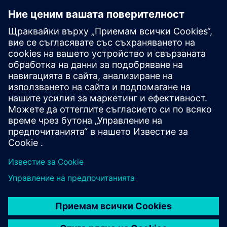
Спецификации на търга
| SIMATIC S7-1500
Изображения, графики, CAx
данни
База данни с изображения
| Снимки на продукта и
чертежи с размери SIMATIC S7-1500
Мениджър за изтегляне на CAx
| CAx данни