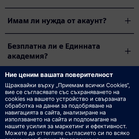
Имам ли нужда от акаунт?
Безплатна ли е Единната
академия?
Какво ниво на умения
обхващат курсовете?
Спечеля ли сертификат?