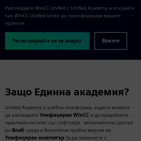
Разгледайте WinCC Unified с Unified Academy и открийте
как WinCC Unified може да трансформира вашите
проекти.
Регистрирайте се за акаунт
Влезте
Защо Единна академия?
Unified Academy е учебна платформа, където можете
да изследвате
Унифициран WinCC
и да придобиете
практически опит със софтуера - включително достъп
до
Влаб
среда и безплатна пробна версия на
Унифициран компютър
За да започнете с