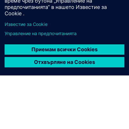
Какъв софтуер е обхванат?
ЗА СИМЕНС