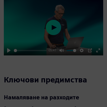
Play
05:41
Play
Mute
Settings
PIP
Enter
fulls
Ключови предимства
Намаляване на разходите