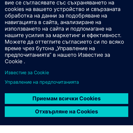
Придобивайте, съхранявайте, анализирайте и
оценявайте подробни данни за потреблението от
всички машини. Мащабирайте от единични
машини до цели инсталации за ясна прозрачност,
като използвате отчетни и аналитични изгледи.
Събирайте енергийни данни ръчно чрез
приложението.