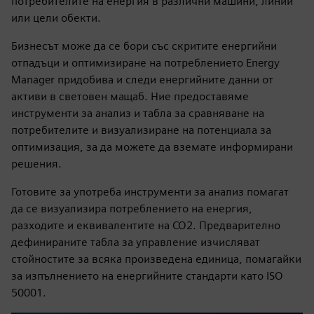
потребителите на енергия в различни машини, линии
или цели обекти.
Бизнесът може да се бори със скритите енергийни
отпадъци и оптимизиране на потреблението Energy
Manager придобива и следи енергийните данни от
активи в световен мащаб. Ние предоставяме
инструменти за анализ и табла за сравняване на
потребителите и визуализиране на потенциала за
оптимизация, за да можете да вземате информирани
решения.
Готовите за употреба инструменти за анализ помагат
да се визуализира потреблението на енергия,
разходите и еквивалентите на CO2. Предварително
дефинираните табла за управление изчисляват
стойностите за всяка произведена единица, помагайки
за изпълнението на енергийните стандарти като ISO
50001.