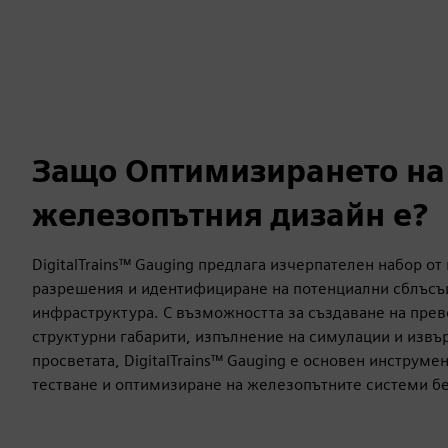
Защо Оптимизирането на
железопътния дизайн е?
DigitalTrains™ Gauging предлага изчерпателен набор от
разрешения и идентифициране на потенциални сблъсъ
инфраструктура. С възможността за създаване на прев
структурни габарити, изпълнение на симулации и извъ
просветата, DigitalTrains™ Gauging е основен инструме
тестване и оптимизиране на железопътните системи б