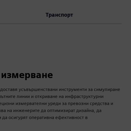
Транспорт
 измерване
предоставя усъвършенствани инструменти за симулиране
пътните линии и откриване на инфраструктурни
ецизни измервателни уреди за превозни средства и
ява на инженерите да оптимизират дизайна, да
и да осигурят оперативна ефективност в