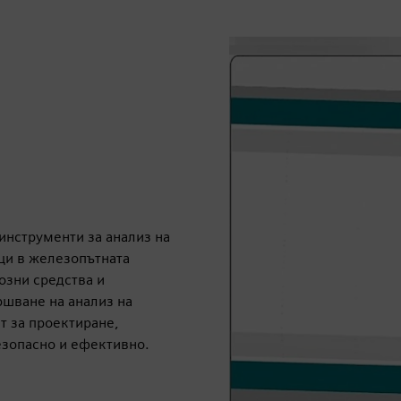
 инструменти за анализ на
ци в железопътната
озни средства и
ршване на анализ на
нт за проектиране,
езопасно и ефективно.