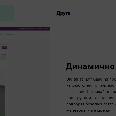
Други
Динамично
DigitalTrains™ Gauging 
на разстояния от железо
сблъсъци. Създавайки пр
конструкции, той позвол
подобрят безопасността 
железопътните мрежи.