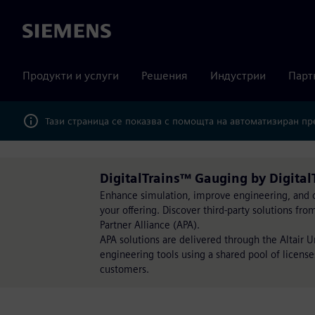
Siemens
Продукти и услуги
Решения
Индустрии
Парт
Тази страница се показва с помощта на автоматизиран п
DigitalTrains™ Gauging by Digita
Enhance simulation, improve engineering, and op
your offering. Discover third-party solutions fr
Partner Alliance (APA).
APA solutions are delivered through the Altair 
engineering tools using a shared pool of license
customers.