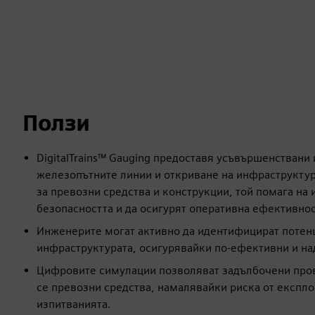
Ползи
DigitalTrains™ Gauging предоставя усъвършенствани
железопътните линии и откриване на инфраструкту
за превозни средства и конструкции, той помага на
безопасността и да осигурят оперативна ефективно
Инженерите могат активно да идентифицират потен
инфраструктурата, осигурявайки по-ефективни и н
Цифровите симулации позволяват задълбочени про
се превозни средства, намалявайки риска от експл
изпитванията.