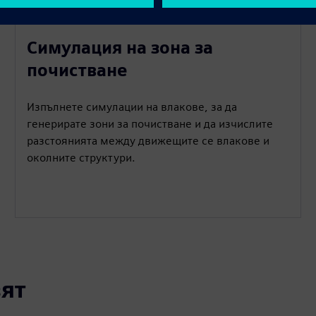
Симулация на зона за
почистване
Изпълнете симулации на влакове, за да
генерирате зони за почистване и да изчислите
разстоянията между движещите се влакове и
околните структури.
ят