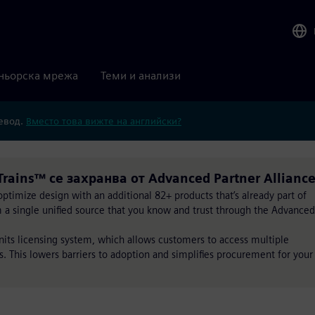
ньорска мрежа
Теми и анализи
ревод.
Вместо това вижте на английски?
lTrains™ се захранва от Advanced Partner Allianc
timize design with an additional 82+ products that’s already part of
om a single unified source that you know and trust through the Advanced
Units licensing system, which allows customers to access multiple
s. This lowers barriers to adoption and simplifies procurement for your