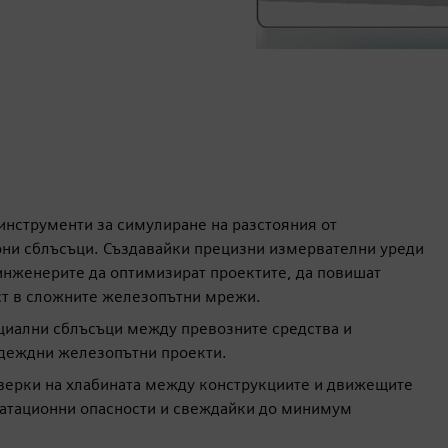
 инструменти за симулиране на разстояния от
рни сблъсъци. Създавайки прецизни измервателни уреди
 инженерите да оптимизират проектите, да повишат
ст в сложните железопътни мрежи.
циални сблъсъци между превозните средства и
адеждни железопътни проекти.
верки на хлабината между конструкциите и движещите
оатационни опасности и свеждайки до минимум