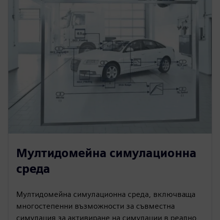
Мултидомейна симулационна
среда
Мултидомейна симулационна среда, включваща
многостепенни възможности за съвместна
симулация за активиране на симулации в реално