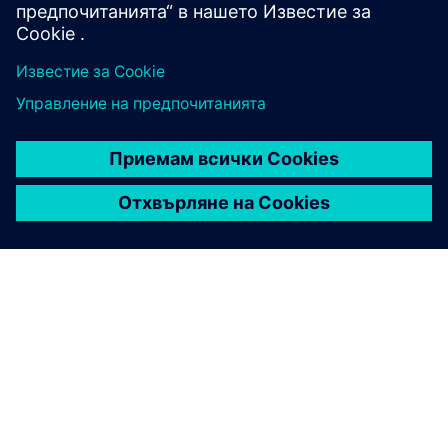
Изтеглете AVL Cruise M тук
ЗА СИМЕНС