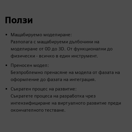
Ползи
Мащабируемо моделиране:
Разполага с мащабируеми дълбочини на
моделиране от 0D до 3D. От функционални до
физически - всичко в един инструмент.
Преносен модел:
Безпроблемно пренасяне на модела от фазата на
оформление до фазата на интеграция.
Съкратен процес на развитие:
Съкратете процеса на разработка чрез
интензифициране на виртуалното развитие преди
окончателното тестване.