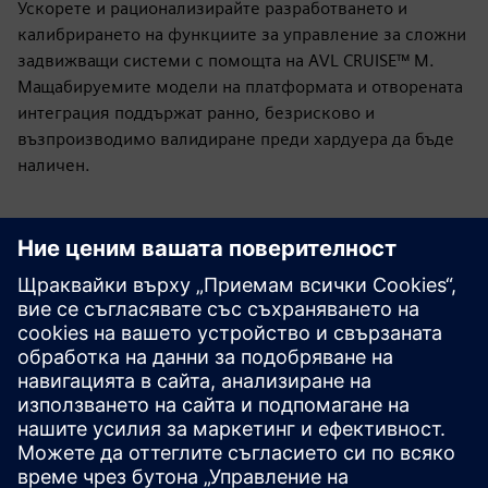
Ускорете и рационализирайте разработването и
калибрирането на функциите за управление за сложни
задвижващи системи с помощта на AVL CRUISE™ M.
Мащабируемите модели на платформата и отворената
интеграция поддържат ранно, безрисково и
възпроизводимо валидиране преди хардуера да бъде
наличен.
Разгледайте ресурси и
свързани продукти
Допълнителна информация и
ресурси