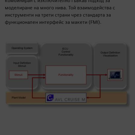
комбиниран с изключително гъвкав подход за
моделиране на много нива. Той взаимодейства с
инструменти на трети страни чрез стандарта за
функционален интерфейс за макети (FMI).