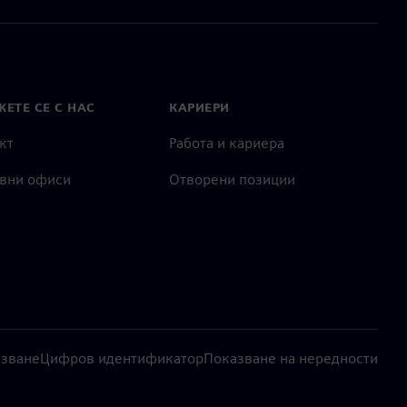
ЕТЕ СЕ С НАС
КАРИЕРИ
кт
Работа и кариера
вни офиси
Отворени позиции
лзване
Цифров идентификатор
Показване на нередности