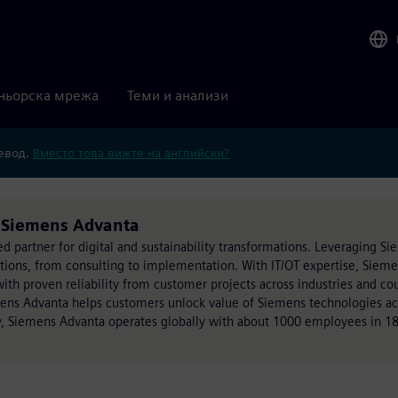
ньорска мрежа
Теми и анализи
ревод.
Вместо това вижте на английски?
т Siemens Advanta
ed partner for digital and sustainability transformations. Leveraging S
utions, from consulting to implementation. With IT/OT expertise, Siem
h proven reliability from customer projects across industries and cou
mens Advanta helps customers unlock value of Siemens technologies acr
, Siemens Advanta operates globally with about 1000 employees in 18