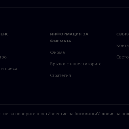
МЕНС
ИНФОРМАЦИЯ ЗА
СВЪРЖ
ФИРМАТА
Конта
Фирма
тво
Свето
Връзки с инвеститорите
 и преса
Стратегия
стие за поверителност
Известие за бисквитки
Условия за по