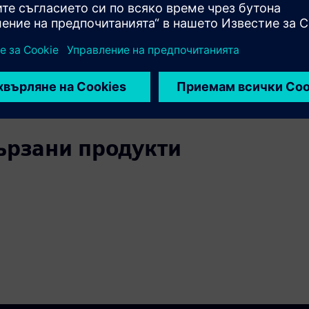
е до основната причина.
риноса към стратегическата посока.
ици по области за подобрение.
вързани продукти