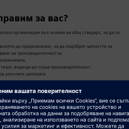
правим за вас?
лата организация въз основа на общ стандарт, за да се
волете да предизвикват, за да подобрят целостта на
яване на производителността.
вопричината.
и теми, водещи до лоша производителност.
да улесните целевата
D в целия бизнес.