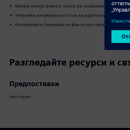
Макро-микро анализ, който ви позволява да стигнет
Улеснява ангажираността на заседателната зала и п
Активирайте базирани на факти разговори с доставч
Разгледайте ресурси и с
Предпоставки
нито един