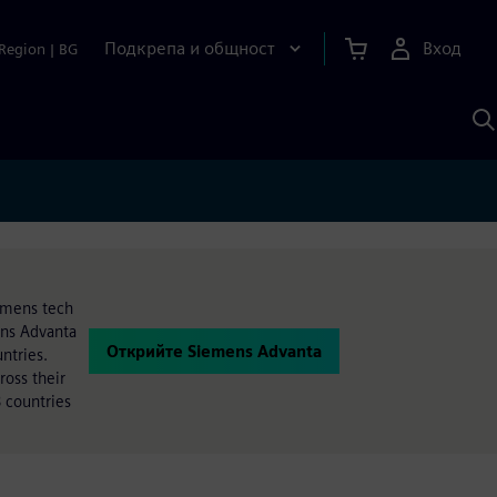
Подкрепа и общност
Вход
Region
|
BG
Т
с
S
iemens tech
ens Advanta
Открийте Siemens Advanta
ntries.
oss their
 countries