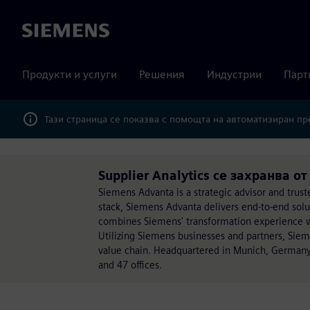
Siemens
Продукти и услуги
Решения
Индустрии
Парт
Тази страница се показва с помощта на автоматизиран п
Supplier Analytics се захранва о
Siemens Advanta is a strategic advisor and trust
stack, Siemens Advanta delivers end-to-end sol
combines Siemens' transformation experience wit
Utilizing Siemens businesses and partners, Sie
value chain. Headquartered in Munich, Germany
and 47 offices.