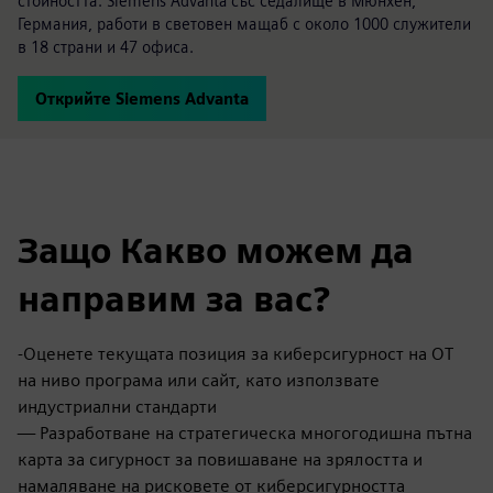
стойността. Siemens Advanta със седалище в Мюнхен,
Германия, работи в световен мащаб с около 1000 служители
в 18 страни и 47 офиса.
Открийте Siemens Advanta
Защо Какво можем да
направим за вас?
-Оценете текущата позиция за киберсигурност на OT
на ниво програма или сайт, като използвате
индустриални стандарти
— Разработване на стратегическа многогодишна пътна
карта за сигурност за повишаване на зрялостта и
намаляване на рисковете от киберсигурността