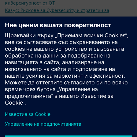
киберсигурност от OT
Казус: Рискове за Cybersecurity и стратегии за
превенция за операциите на пивоварната
Казус: Сертифициране на ИТ Security за продукти и
Solutions за автоматизация като конкурентно
предимство
Предпоставки
Култура на намаляване на риска и проактивно
разработване на решения
Сътрудничество между ИТ и OT екипи
Разбиране на разликата в гледните точки между ИТ и
OT сигурността