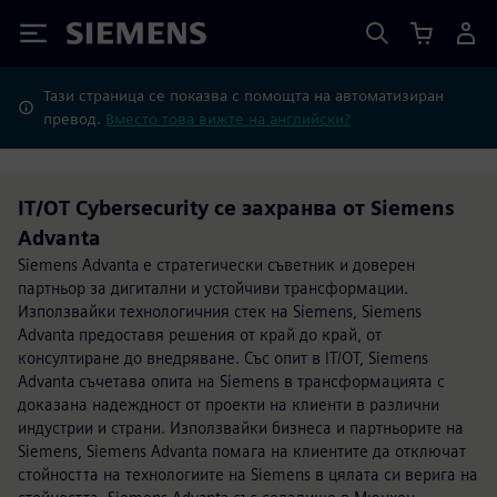
Siemens
Тази страница се показва с помощта на автоматизиран
превод.
Вместо това вижте на английски?
IT/OT Cybersecurity се захранва от Siemens
Advanta
Siemens Advanta е стратегически съветник и доверен
партньор за дигитални и устойчиви трансформации.
Използвайки технологичния стек на Siemens, Siemens
Advanta предоставя решения от край до край, от
консултиране до внедряване. Със опит в IT/OT, Siemens
Advanta съчетава опита на Siemens в трансформацията с
доказана надеждност от проекти на клиенти в различни
индустрии и страни. Използвайки бизнеса и партньорите на
Siemens, Siemens Advanta помага на клиентите да отключат
стойността на технологиите на Siemens в цялата си верига на