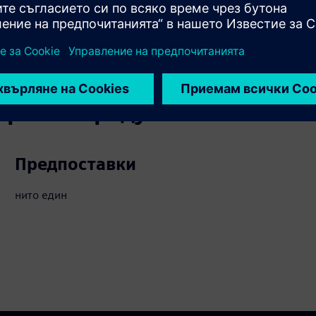
ността на данните
вързани продукти
Предпоставки
нито един