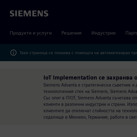
Siemens
Продукти и услуги
Решения
Индустрии
Парт
Тази страница се показва с помощта на автоматизиран п
IoT Implementation се захранва 
Siemens Advanta е стратегически съветник и
технологичния стек на Siemens, Siemens Adv
Със опит в IT/OT, Siemens Advanta съчетава 
клиенти в различни индустрии и страни. Изп
клиентите да отключат стойността на техноло
седалище в Мюнхен, Германия, работи в све