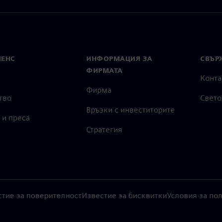
МЕНС
ИНФОРМАЦИЯ ЗА
СВЪРЖ
ФИРМАТА
Конта
Фирма
тво
Свето
Връзки с инвеститорите
 и преса
Стратегия
стие за поверителност
Известие за бисквитки
Условия за по