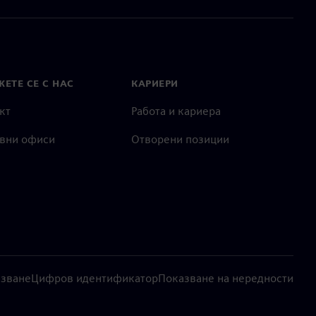
ЕТЕ СЕ С НАС
КАРИЕРИ
кт
Работа и кариера
вни офиси
Отворени позиции
лзване
Цифров идентификатор
Показване на нередности