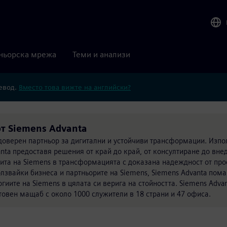
ньорска мрежа
Теми и анализи
ревод.
Вместо това вижте на английски?
от Siemens Advanta
 доверен партньор за дигитални и устойчиви трансформации. Изп
anta предоставя решения от край до край, от консултиране до вне
опита на Siemens в трансформацията с доказана надеждност от про
олзвайки бизнеса и партньорите на Siemens, Siemens Advanta пома
гиите на Siemens в цялата си верига на стойността. Siemens Advan
товен мащаб с около 1000 служители в 18 страни и 47 офиса.