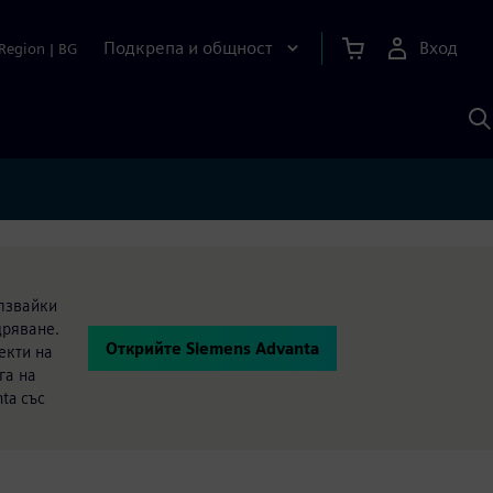
Подкрепа и общност
Вход
Region
|
BG
Т
с
S
олзвайки
дряване.
Открийте Siemens Advanta
екти на
га на
ta със