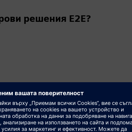
рови решения E2E?
нес процесите