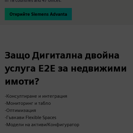
in 18 countries and 47 offices.
Открийте Siemens Advanta
Защо Дигитална двойна
услуга E2E за недвижими
имоти?
-Консултиране и интеграция
-Мониторинг и табло
-Оптимизация
-Гъвкави Flexible Spaces
-Модели на активи/Конфигуратор