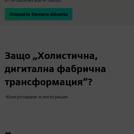
in 18 countries and 47 offices.
Открийте Siemens Advanta
Защо „Холистична,
дигитална фабрична
трансформация“?
-Консултиране и интеграция