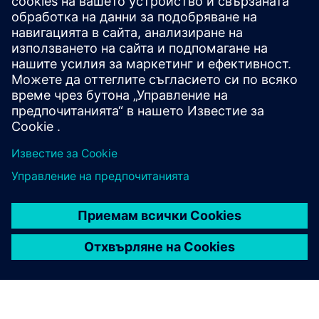
Казус
Научете повече
Предпоставки
нито един