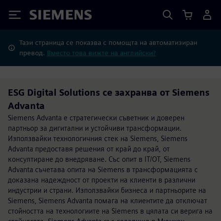
Siemens
Тази страница се показва с помощта на автоматизиран
превод.
Вместо това вижте на английски?
ESG Digital Solutions се захранва от Siemens
Advanta
Siemens Advanta е стратегически съветник и доверен
партньор за дигитални и устойчиви трансформации.
Използвайки технологичния стек на Siemens, Siemens
Advanta предоставя решения от край до край, от
консултиране до внедряване. Със опит в IT/OT, Siemens
Advanta съчетава опита на Siemens в трансформацията с
доказана надеждност от проекти на клиенти в различни
индустрии и страни. Използвайки бизнеса и партньорите на
Siemens, Siemens Advanta помага на клиентите да отключат
стойността на технологиите на Siemens в цялата си верига на