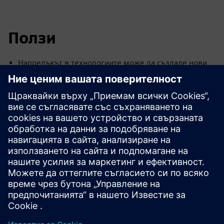
Ползи
Напредъкът в технологиите може да създаде нови
възможности за бизнеса и да даде възможност за
нови форми на комуникация и сътрудничество
Технологията на блокчейн има множество
потенциални приложения, които могат да бъдат
оптимизирани чрез съвместна и потапяща
виртуална среда
Дигиталните версии се оказаха ефективни
алтернативи за маркетинг, продажби и training
Цифровият близнак позволява виртуално
моделиране на целия жизнен цикъл на продукта