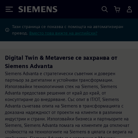
Siemens
Тази страница се показва с помощта на автоматизиран
превод.
Вместо това вижте на английски?
Digital Twin & Metaverse се захранва от
Siemens Advanta
Siemens Advanta е стратегически съветник и доверен
партньор за дигитални и устойчиви трансформации.
Използвайки технологичния стек на Siemens, Siemens
Advanta предоставя решения от край до край, от
консултиране до внедряване. Със опит в IT/OT, Siemens
Advanta съчетава опита на Siemens в трансформацията с
доказана надеждност от проекти на клиенти в различни
индустрии и страни. Използвайки бизнеса и партньорите на
Siemens, Siemens Advanta помага на клиентите да отключат
стойността на технологиите на Siemens в цялата си верига на