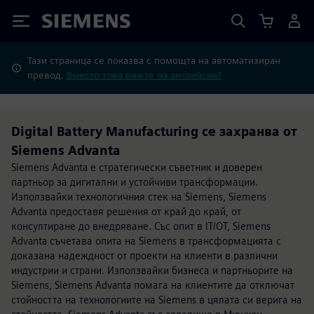
Siemens
Тази страница се показва с помощта на автоматизиран
превод.
Вместо това вижте на английски?
Digital Battery Manufacturing се захранва от
Siemens Advanta
Siemens Advanta е стратегически съветник и доверен
партньор за дигитални и устойчиви трансформации.
Използвайки технологичния стек на Siemens, Siemens
Advanta предоставя решения от край до край, от
консултиране до внедряване. Със опит в IT/OT, Siemens
Advanta съчетава опита на Siemens в трансформацията с
доказана надеждност от проекти на клиенти в различни
индустрии и страни. Използвайки бизнеса и партньорите на
Siemens, Siemens Advanta помага на клиентите да отключат
стойността на технологиите на Siemens в цялата си верига на