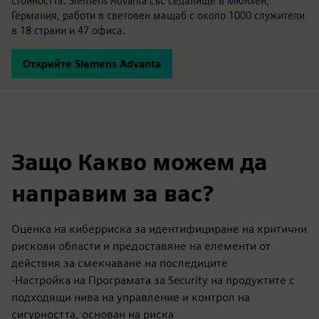
стойността. Siemens Advanta със седалище в Мюнхен,
Германия, работи в световен мащаб с около 1000 служители
в 18 страни и 47 офиса.
Открийте Siemens Advanta
Защо Какво можем да
направим за вас?
Оценка на киберриска за идентифициране на критични
рискови области и предоставяне на елементи от
действия за смекчаване на последиците
-Настройка на Програмата за Security на продуктите с
подходящи нива на управление и контрол на
сигурността, основан на риска