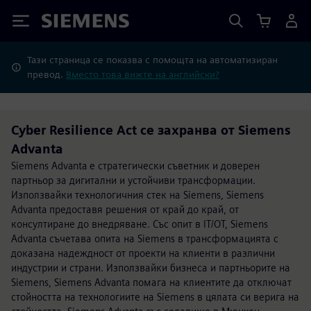
Siemens
Тази страница се показва с помощта на автоматизиран
превод.
Вместо това вижте на английски?
Cyber Resilience Act се захранва от Siemens
Advanta
Siemens Advanta е стратегически съветник и доверен
партньор за дигитални и устойчиви трансформации.
Използвайки технологичния стек на Siemens, Siemens
Advanta предоставя решения от край до край, от
консултиране до внедряване. Със опит в IT/OT, Siemens
Advanta съчетава опита на Siemens в трансформацията с
доказана надеждност от проекти на клиенти в различни
индустрии и страни. Използвайки бизнеса и партньорите на
Siemens, Siemens Advanta помага на клиентите да отключат
стойността на технологиите на Siemens в цялата си верига на