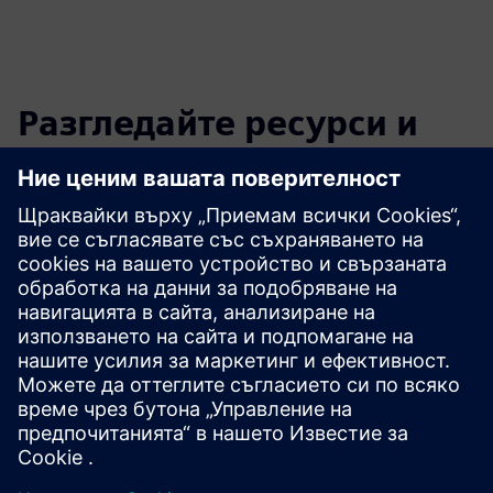
Разгледайте ресурси и
свързани продукти
Допълнителна информация и
ресурси
Бяла книга: Cyber Resilience Act
Предпоставки
нито един