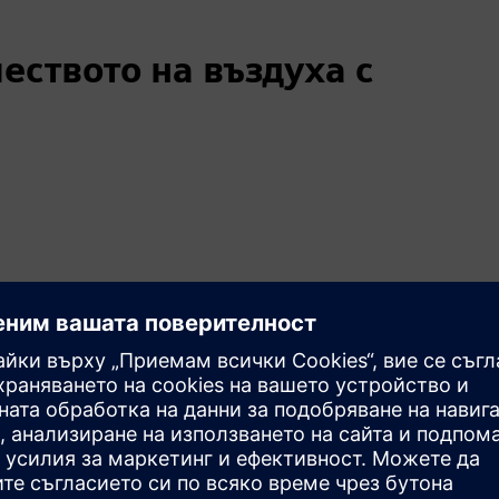
еството на въздуха с
ние