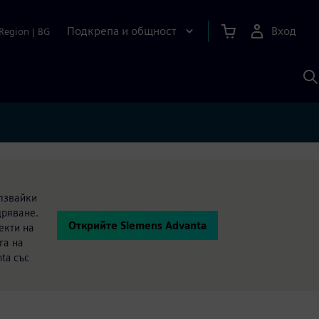
Подкрепа и общност
Вход
Region
|
BG
Т
с
S
олзвайки
дряване.
Открийте Siemens Advanta
екти на
га на
ta със