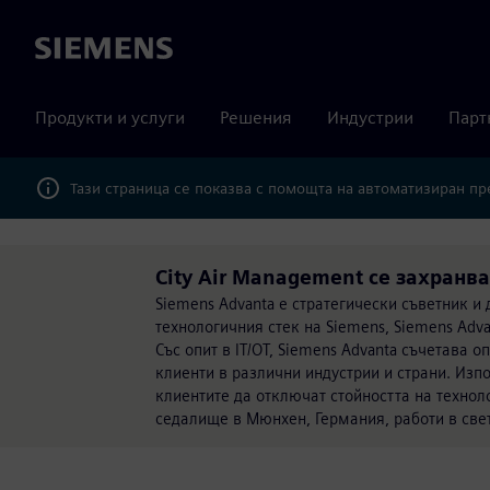
Siemens
Продукти и услуги
Решения
Индустрии
Парт
Тази страница се показва с помощта на автоматизиран п
City Air Management се захранва
Siemens Advanta е стратегически съветник и
технологичния стек на Siemens, Siemens Adv
Със опит в IT/OT, Siemens Advanta съчетава 
клиенти в различни индустрии и страни. Изп
клиентите да отключат стойността на техноло
седалище в Мюнхен, Германия, работи в све