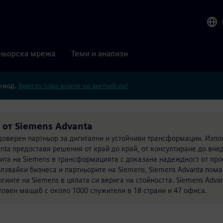
ньорска мрежа
Теми и анализи
ревод.
Вместо това вижте на английски?
 от Siemens Advanta
 доверен партньор за дигитални и устойчиви трансформации. Изп
anta предоставя решения от край до край, от консултиране до вне
опита на Siemens в трансформацията с доказана надеждност от про
олзвайки бизнеса и партньорите на Siemens, Siemens Advanta пома
гиите на Siemens в цялата си верига на стойността. Siemens Advan
товен мащаб с около 1000 служители в 18 страни и 47 офиса.