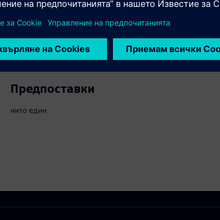
вързани продукти
Предпоставки
нито един