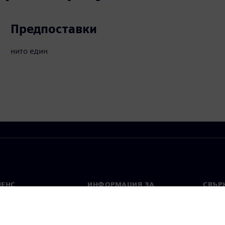
Предпоставки
нито един
МЕНС
ИНФОРМАЦИЯ ЗА
СВЪРЖ
ФИРМАТА
Конта
Фирма
тво
Свето