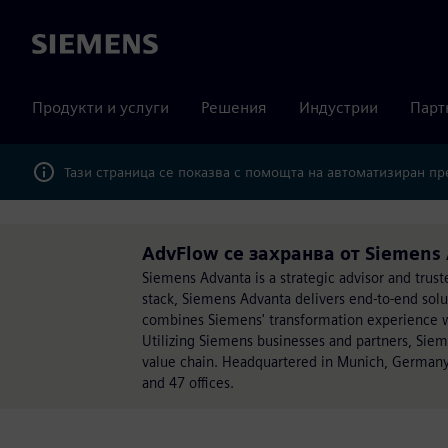
Siemens
Продукти и услуги
Решения
Индустрии
Парт
Тази страница се показва с помощта на автоматизиран п
AdvFlow се захранва от Siemens
Siemens Advanta is a strategic advisor and trust
stack, Siemens Advanta delivers end-to-end sol
combines Siemens' transformation experience wit
Utilizing Siemens businesses and partners, Sie
value chain. Headquartered in Munich, Germany
and 47 offices.