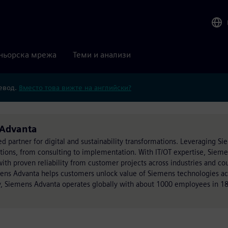
ньорска мрежа
Теми и анализи
ревод.
Вместо това вижте на английски?
 Advanta
ed partner for digital and sustainability transformations. Leveraging S
utions, from consulting to implementation. With IT/OT expertise, Siem
h proven reliability from customer projects across industries and cou
mens Advanta helps customers unlock value of Siemens technologies acr
, Siemens Advanta operates globally with about 1000 employees in 18