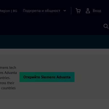
Подкрепа и общност
Вход
Region
|
BG
Т
с
S
iemens tech
ens Advanta
Открийте Siemens Advanta
ntries.
oss their
 countries