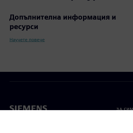
Допълнителна информация и
ресурси
Научете повече
ЗА СИ
За нас
Лидерс