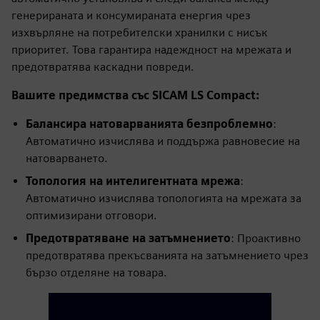
генерираната и консумираната енергия чрез
изхвърляне на потребителски хранилки с нисък
приоритет. Това гарантира надеждност на мрежата и
предотвратява каскадни повреди.
Вашите предимства със SICAM LS Compact:
Балансира натоварванията безпроблемно
:
Автоматично изчислява и поддържа равновесие на
натоварването.
Топология на интелигентната мрежа
:
Автоматично изчислява топологията на мрежата за
оптимизирани отговори.
Предотвратяване на затъмнението
: Проактивно
предотвратява прекъсванията на затъмнението чрез
бързо отделяне на товара.