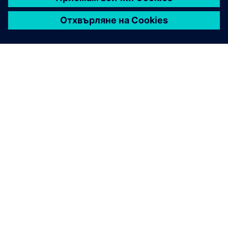
енергия, с модулна архитектура и пълна
поддръжка за виртуализация.