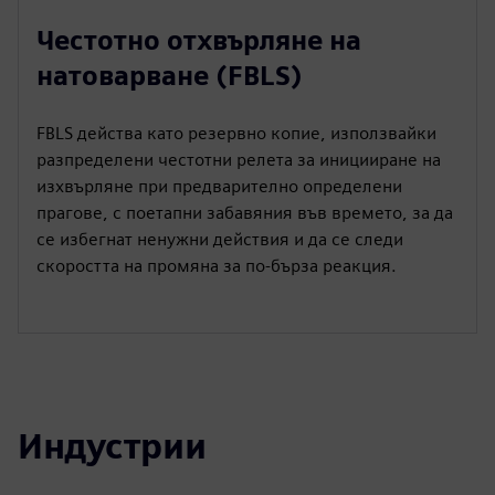
Честотно отхвърляне на
натоварване (FBLS)
FBLS действа като резервно копие, използвайки
разпределени честотни релета за иницииране на
изхвърляне при предварително определени
прагове, с поетапни забавяния във времето, за да
се избегнат ненужни действия и да се следи
скоростта на промяна за по-бърза реакция.
Индустрии