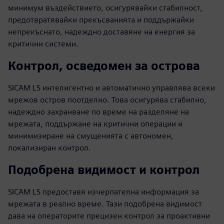
минимум въздействието, осигурявайки стабилност,
предотвратявайки прекъсванията и поддържайки
непрекъснато, надеждно доставяне на енергия за
критични системи.
Контрол, осведомен за острова
SICAM LS интелигентно и автоматично управлява всеки
мрежов остров поотделно. Това осигурява стабилно,
надеждно захранване по време на разделяне на
мрежата, поддържане на критични операции и
минимизиране на смущенията с автономен,
локализиран контрол.
Подобрена видимост и контрол
SICAM LS предоставя изчерпателна информация за
мрежата в реално време. Тази подобрена видимост
дава на операторите прецизен контрол за проактивни