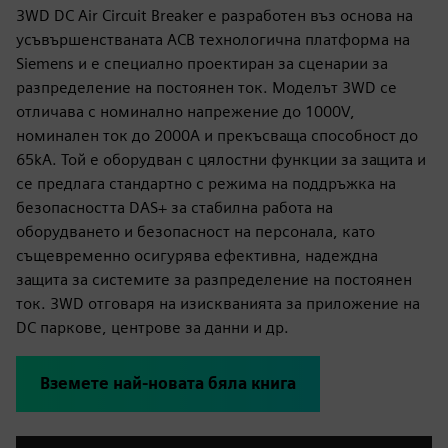
3WD DC Air Circuit Breaker е разработен въз основа на
усъвършенстваната ACB технологична платформа на
Siemens и е специално проектиран за сценарии за
разпределение на постоянен ток. Моделът 3WD се
отличава с номинално напрежение до 1000V,
номинален ток до 2000A и прекъсваща способност до
65kA. Той е оборудван с цялостни функции за защита и
се предлага стандартно с режима на поддръжка на
безопасността DAS+ за стабилна работа на
оборудването и безопасност на персонала, като
същевременно осигурява ефективна, надеждна
защита за системите за разпределение на постоянен
ток. 3WD отговаря на изискванията за приложение на
DC паркове, центрове за данни и др.
Вземете най-новата бяла книга