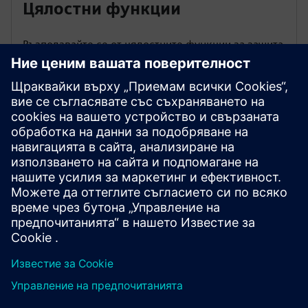
Цялостни функции
Възползвайте се от цялостните функции за защита
(LSI+G). Всички защити са регулируеми и могат да
бъдат включване/изключени.
Прецизна защита
Очаквайте фина настройка с 1А текуща стъпка и
0.1s времева стъпка.