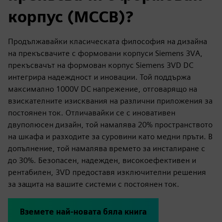
корпус (MCCB)?
Продължавайки класическата философия на дизайна
на прекъсвачите с формовани корпуси Siemens 3VA,
прекъсвачът на формован корпус Siemens 3VD DC
интегрира надеждност и иновации. Той поддържа
максимално 1000V DC напрежение, отговарящо на
взискателните изисквания на различни приложения за
постоянен ток. Отличавайки се с иновативен
двуполюсен дизайн, той намалява 20% пространството
на шкафа и разходите за суровини като медни пръти. В
допълнение, той намалява времето за инсталиране с
до 30%. Безопасен, надежден, високоефективен и
рентабилен, 3VD предоставя изключителни решения
за защита на вашите системи с постоянен ток.
Вземете най-новата бяла книга