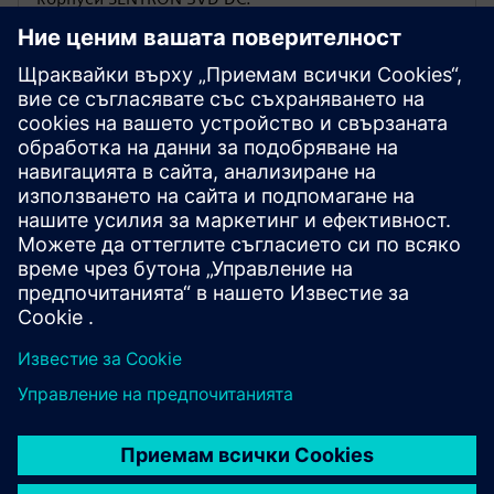
Широка гама от опции за
размер
3VD предлагат множество размери като 2P, 2P+N,
3P, 3P+N и 4P, за да отговорят на различни
изисквания за напрежение.