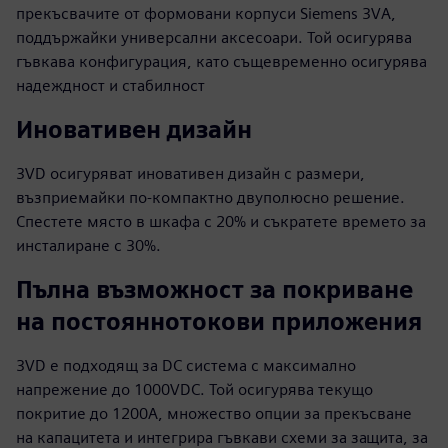
прекъсвачите от формовани корпуси Siemens 3VA,
поддържайки универсални аксесоари. Той осигурява
гъвкава конфигурация, като същевременно осигурява
надеждност и стабилност
Иновативен дизайн
3VD осигуряват иновативен дизайн с размери,
възприемайки по-компактно двуполюсно решение.
Спестете място в шкафа с 20% и съкратете времето за
инсталиране с 30%.
Пълна възможност за покриване
на постояннотокови приложения
3VD е подходящ за DC система с максимално
напрежение до 1000VDC. Той осигурява текущо
покритие до 1200A, множество опции за прекъсване
на капацитета и интегрира гъвкави схеми за защита, за