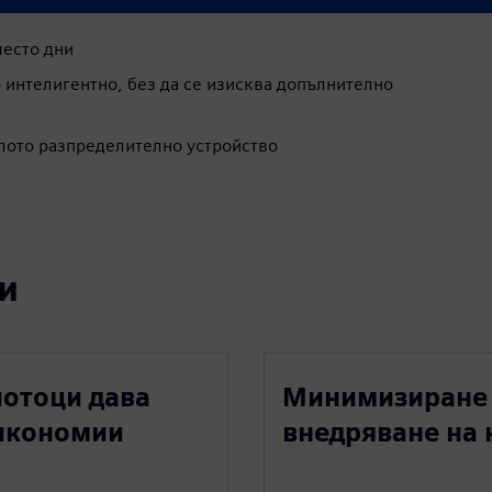
место дни
 интелигентно, без да се изисква допълнително
лото разпределително устройство
и
потоци дава
Минимизиране 
 икономии
внедряване на 