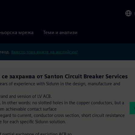
ньорска мрежа
Теми и анализи
ревод.
Вместо това вижте на английски?
. се захранва от Santon Circuit Breaker Services
 years of experience with Sidunn in the design, manufacture and
rand and version of LV ACB.
. In other words: no slotted holes in the copper conductors, but a
um achievable contact surface
gard to current, conductor cross section, short circuit resistance
e for each specific Sidunn solution.
of partial exchange of excisting ACB so