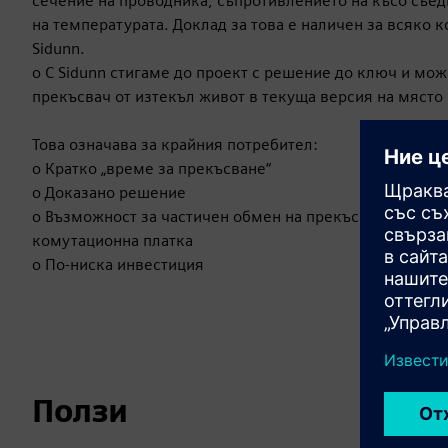
сечение на проводника, съпротивлението на късо съе
на температурата. Доклад за това е наличен за всяко 
Sidunn.
o С Sidunn стигаме до проект с решение до ключ и мо
прекъсвач от изтекъл живот в текуща версия на място
Това означава за крайния потребител:
o Кратко „време за прекъсване“
o Доказано решение
o Възможност за частичен обмен на прекъсвачи вмест
комутационна платка
o По-ниска инвестиция
Ползи