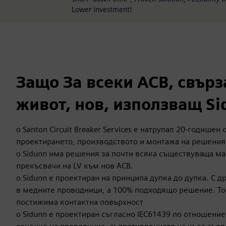
Lower investment!
Защо За всеки ACB, свърз
живот, нов, използващ Si
o Santon Circuit Breaker Services е натрупал 20-годишен 
проектирането, производството и монтажа на решения
o Sidunn има решения за почти всяка съществуваща ма
прекъсвачи на LV към нов ACB.
o Sidunn е проектиран на принципа дупка до дупка. С д
в медните проводници, а 100% подходящо решение. Т
постижима контактна повърхност
o Sidunn е проектиран съгласно IEC61439 по отношение