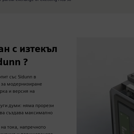
ан с изтекъл
dunn ?
опит със Sidunn в
 за модернизиране
рка и версия на
руги думи: няма прорези
ова създава максимално
 на тока, напречното