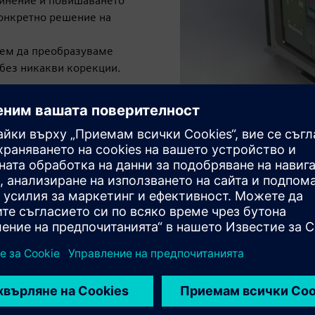
динение и повишаването
конкретно решение на
жем да преобразуваме
 без никакви корекции.
о напълно нова