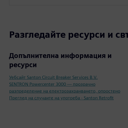
Разгледайте ресурси и с
Допълнителна информация и
ресурси
Уебсайт Santon Circuit Breaker Services B.V.
SENTRON Powercenter 3000 — прозрачно
разпределение на електрозахранването, опростено
Преглед на случаите на употреба - Santon Retrofit