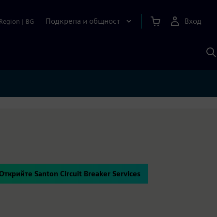
Подкрепа и общност
Вход
Region
|
BG
Т
с
S
Открийте Santon Circuit Breaker Services