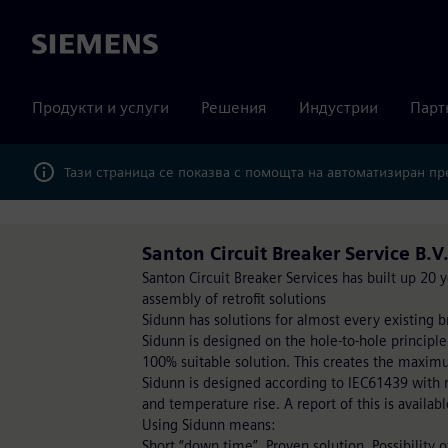
Siemens
Продукти и услуги
Решения
Индустрии
Парт
Тази страница се показва с помощта на автоматизиран п
Santon Circuit Breaker Service B.V
Santon Circuit Breaker Services has built up 20
assembly of retrofit solutions
Sidunn has solutions for almost every existing b
Sidunn is designed on the hole-to-hole principle
100% suitable solution. This creates the maxim
Sidunn is designed according to IEC61439 with re
and temperature rise. A report of this is availabl
Using Sidunn means:
Short “down time”, Proven solution, Possibility 