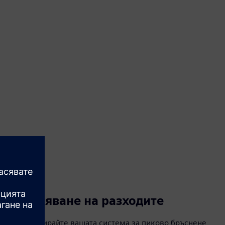
Намаляване на разходите
Конфигурирайте вашата система за пиково бръснене,