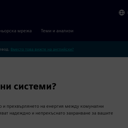
ньорска мрежа
Теми и анализи
ревод.
Вместо това вижте на английски?
ни системи?
то и прехвърлянето на енергия между комунални
ряват надеждно и непрекъснато захранване за вашите