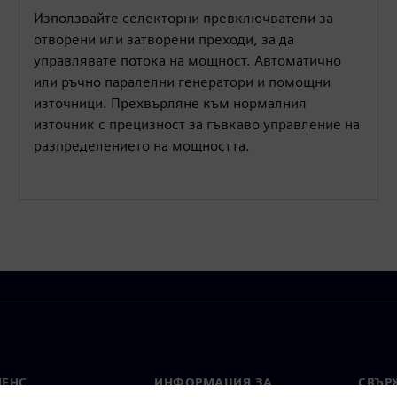
Използвайте селекторни превключватели за
отворени или затворени преходи, за да
управлявате потока на мощност. Автоматично
или ръчно паралелни генератори и помощни
източници. Прехвърляне към нормалния
източник с прецизност за гъвкаво управление на
разпределението на мощността.
МЕНС
ИНФОРМАЦИЯ ЗА
СВЪРЖ