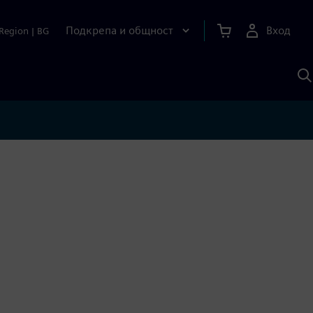
Подкрепа и общност
Вход
Region
|
BG
Т
с
S