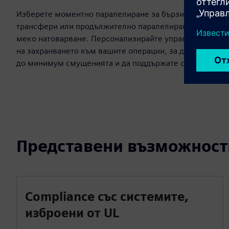
Изберете моментно паралелиране за бързи
трансфери или продължително паралелиране за
меко натоварване. Персонализирайте управлението
на захранването към вашите операции, за да сведете
до минимум смущенията и да поддържате стабил
Представени възможност
Compliance със системите,
изброени от UL