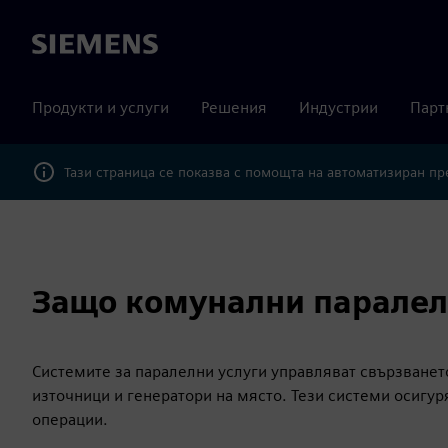
Siemens
Продукти и услуги
Решения
Индустрии
Парт
Тази страница се показва с помощта на автоматизиран п
Защо комунални паралел
Системите за паралелни услуги управляват свързване
източници и генератори на място. Тези системи осигу
операции.