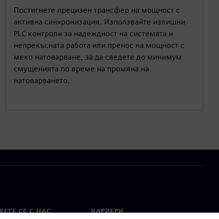
Постигнете прецизен трансфер на мощност с
активна синхронизация. Използвайте излишни
PLC контроли за надеждност на системата и
непрекъсната работа или пренос на мощност с
меко натоварване, за да сведете до минимум
смущенията по време на промяна на
натоварването.
ЕТЕ СЕ С НАС
КАРИЕРИ