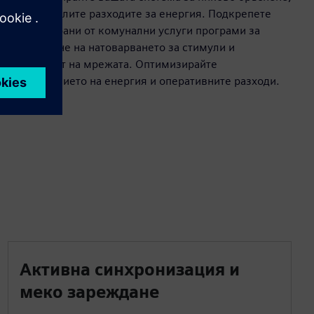
за да намалите разходите за енергия. Подкрепете
спонсорирани от комунални услуги програми за
намаляване на натоварването за стимули и
стабилност на мрежата. Оптимизирайте
потреблението на енергия и оперативните разходи.
Активна синхронизация и
меко зареждане