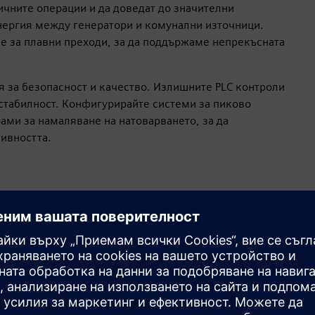
ичните операции и да доведат до значителни
нергия между генератори и комунални източници.
е за плавни преходи, за да поддържаме непрекъсната
я за безопасност и качество. Излишните PLC контроли
стабилност. Конфигурирайте системи за пиково
ами за намаляване на натоварването, за да
ивността.
Осигурете непрекъснато
захранване за тестване и