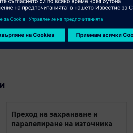
трансфери
Системи за изпитване в режим на затворен преход
без прекъсване на натоварването. Паралелни
генераторни комплекти с помощната програма за
връщане на мощността, след което прехвърлете
товара чрез затворен преход за непрекъсната работа.
и
Преход на захранване и
паралелиране на източника