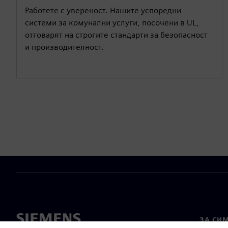
Работете с увереност. Нашите успоредни
системи за комунални услуги, посочени в UL,
отговарят на строгите стандарти за безопасност
и производителност.
ЗА СИ