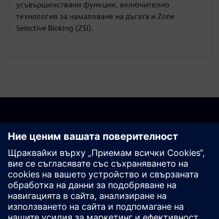
усъвършенствани функции, включително
технология за намаляване на дъгата и Zone
Selective Bloking (ZSI).
Започнете своето
пътешествие
Свържете се с нас