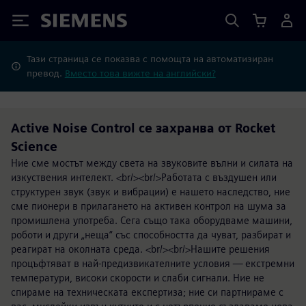
Siemens
Тази страница се показва с помощта на автоматизиран
превод.
Вместо това вижте на английски?
Active Noise Control се захранва от Rocket
Science
Ние сме мостът между света на звуковите вълни и силата на
изкуствения интелект. <br/><br/>Работата с въздушен или
структурен звук (звук и вибрации) е нашето наследство, ние
сме пионери в прилагането на активен контрол на шума за
промишлена употреба. Сега също така оборудваме машини,
роботи и други „неща“ със способността да чуват, разбират и
реагират на околната среда. <br/><br/>Нашите решения
процъфтяват в най-предизвикателните условия — екстремни
температури, високи скорости и слаби сигнали. Ние не
спираме на техническата експертиза; ние си партнираме с