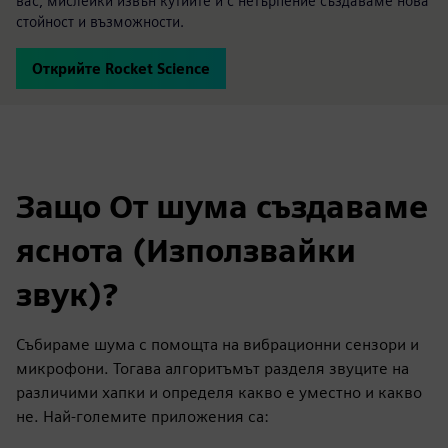
вас, мислейки извън кутиите и с нетърпение създаваме нова
стойност и възможности.
Открийте Rocket Science
Защо От шума създаваме
яснота (Използвайки
звук)?
Събираме шума с помощта на вибрационни сензори и
микрофони. Тогава алгоритъмът разделя звуците на
различими хапки и определя какво е уместно и какво
не. Най-големите приложения са: