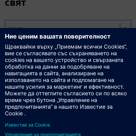
свят
Select...
Дигитализирайте
дневниците
Нашият електронен дневник заменя ръкописни записи
с цифрово, защитено за одит, напълно съвместимо с
GMP решение. Това прави процесите по-ефективни,
прозрачни и винаги готови за одит. FL-eLogbook може
да бъде съобразен точно с нуждите на всеки клиент.