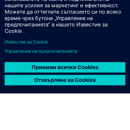
Industrial Edge Hub Access
SIMATIC ИПС227Е (x86)
Industrial Edge Management License