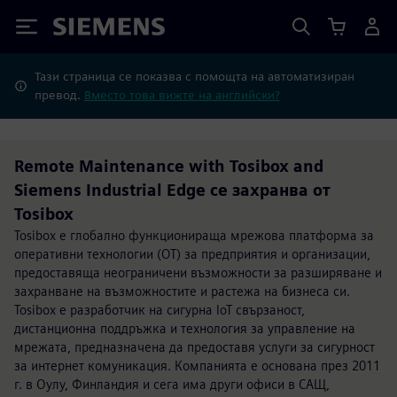
Siemens
Тази страница се показва с помощта на автоматизиран
превод.
Вместо това вижте на английски?
Remote Maintenance with Tosibox and
Siemens Industrial Edge се захранва от
Tosibox
Tosibox е глобално функционираща мрежова платформа за
оперативни технологии (OT) за предприятия и организации,
предоставяща неограничени възможности за разширяване и
захранване на възможностите и растежа на бизнеса си.
Tosibox е разработчик на сигурна IoT свързаност,
дистанционна поддръжка и технология за управление на
мрежата, предназначена да предоставя услуги за сигурност
за интернет комуникация. Компанията е основана през 2011
г. в Оулу, Финландия и сега има други офиси в САЩ,