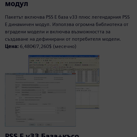
модул
Пакетът включва PSS E база v33 плюс легендарния PSS
E динамичен модул. Използва огромна библиотека от
вградени модели и включва възможността за
създаване на дефинирани от потребителя модели.
Цена:
6,480€/7,260$ (месечно)
PSS E v33 База+късо