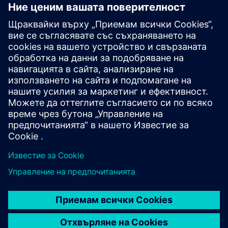
Моля, попълнете формуляра. След проверка за
контрол на експорта ще получите връзка към нашия
мениджър за абонамент, където можете да поръчате и
платите за софтуера. За алтернативни опции за
лицензиране, моля, свържете се с продажбите:
pti-pss-
sales.si@siemens.com