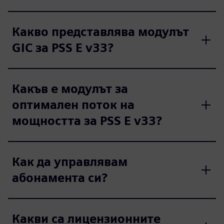
Какво представлява модулът
GIC за PSS E v33?
Какъв е модулът за
оптимален поток на
мощността за PSS E v33?
Как да управлявам
абонамента си?
Какви са лицензионните