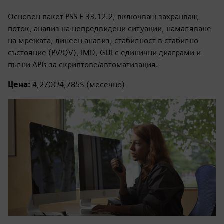
Основен пакет PSS E 33.12.2, включващ захранващ
поток, анализ на непредвидени ситуации, намаляване
на мрежата, линеен анализ, стабилност в стабилно
състояние (PV/QV), IMD, GUI с единични диаграми и
пълни APIs за скриптове/автоматизация.
Цена:
4,270€/4,785$ (месечно)