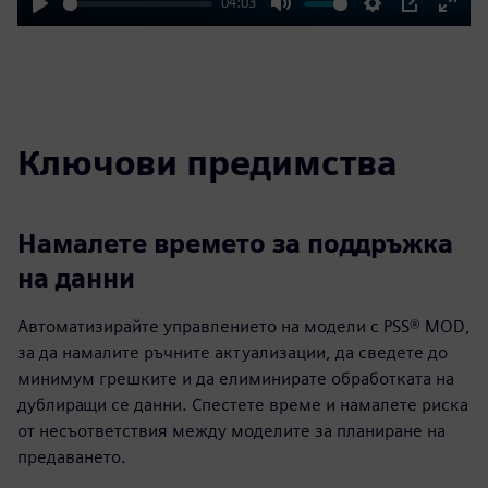
04:03
Play
Mute
Settings
PIP
Enter
fulls
Ключови предимства
Намалете времето за поддръжка
на данни
Автоматизирайте управлението на модели с PSS® MOD,
за да намалите ръчните актуализации, да сведете до
минимум грешките и да елиминирате обработката на
дублиращи се данни. Спестете време и намалете риска
от несъответствия между моделите за планиране на
предаването.