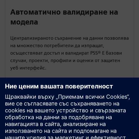
Автоматично валидиране на
модела
Централизираното съхранение на данни позволява
на множество потребители да изпращат,
осъществяват достъп и валидират PSS® E базови
случаи, проекти, профили и оценки от защитен
уеб интерфейс.
Монтаж на калъфи при
поискване
Автоматично събирайте пълни, готови да
симулират случаи на планиране за всяка дата на