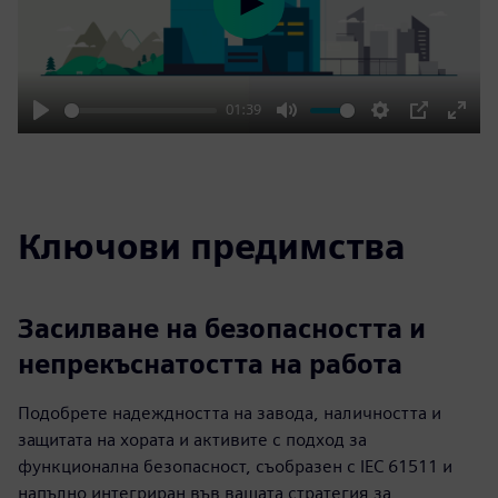
Play
01:39
Play
Mute
Settings
PIP
Enter
fulls
Ключови предимства
Засилване на безопасността и
непрекъснатостта на работа
Подобрете надеждността на завода, наличността и
защитата на хората и активите с подход за
функционална безопасност, съобразен с IEC 61511 и
напълно интегриран във вашата стратегия за