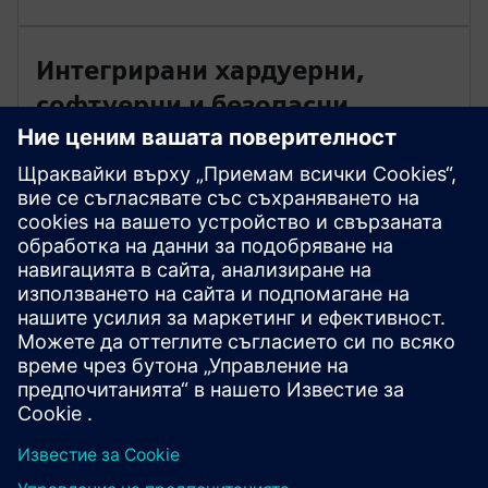
Интегрирани хардуерни,
софтуерни и безопасни
системи
PTI провежда проучвания за координация на
изолацията, оразмеряване на пренапрежението и
защита от пренапрежение. Експертите оценяват
рисковете от SSR, SSTI и SSCI и препоръчват мерки
за смекчаване на последиците за защита на
оборудването и подобряване на надеждността на
мрежата.