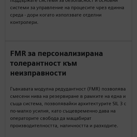
поддържате системи за безопасност и основни
системи за управление на процесите чрез единна
среда - дори когато използвате отделни
контролери.
FMR за персонализирана
толерантност към
неизправности
Гъвкавата модулна редудантност (FMR) позволява
смесени нива на резервиране в рамките на една и
съща система, позволявайки архитектурите SIL 3 с
по-малко усилия, като същевременно дава на
операторите свобода да мащабират
производителността, наличността и разходите.