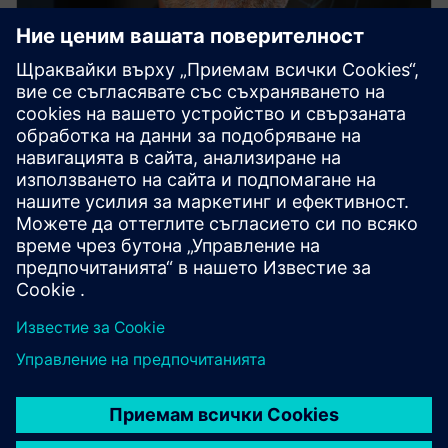
SIMATIC PCS 7
This robust, flexibly adaptable process control
system ensures optimal availability and maximum
efficiency throughout your plant's entire lifecycle.