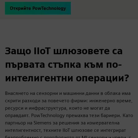
Открийте PowTechnology
Защо IIoT шлюзовете са
първата стъпка към по-
интелигентни операции?
Внасянето на сензорни и машинни данни в облака има
скрити разходи за повечето фирми: инженерно време,
ресурси и инфраструктура, които не могат да
оправдаят. PowTechnology премахва тези бариери. Като
партньор на Siemens за решения за измервателна
интелигентност, техните IIoT шлюзове се интегрират
безпроблемно с портфолиото от MI сензори и уреди, с