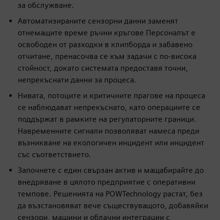
за обслужване.
Автоматизираните сензорни данни заменят
отнемащите време ръчни кръгове Персоналът е
освободен от разходки в клипборда и забавено
отчитане, пренасочва се към задачи с по-висока
стойност, докато системата предоставя точни,
непрекъснати данни за процеса.
Нивата, потоците и критичните прагове на процеса
се наблюдават непрекъснато, като операциите се
поддържат в рамките на регулаторните граници.
Навременните сигнали позволяват намеса преди
възникване на екологичен инцидент или инцидент
със съответствието.
Започнете с един свързан актив и мащабирайте до
внедряване в цялото предприятие с оперативни
темпове. Решенията на POWTechnology растат, без
да възстановяват вече съществуващото, добавяйки
сензори, машини и облачни интеграции с