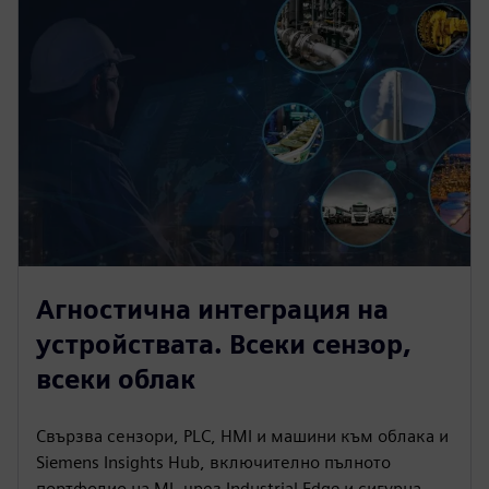
Агностична интеграция на
устройствата. Всеки сензор,
всеки облак
Свързва сензори, PLC, HMI и машини към облака и
Siemens Insights Hub, включително пълното
портфолио на MI, чрез Industrial Edge и сигурна