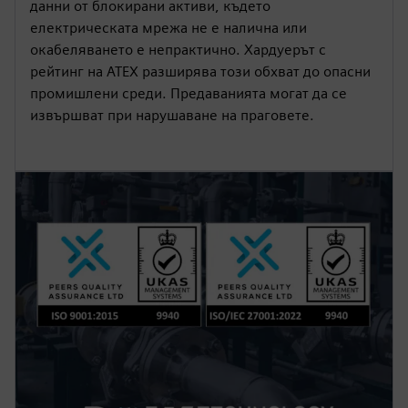
данни от блокирани активи, където
електрическата мрежа не е налична или
окабеляването е непрактично. Хардуерът с
рейтинг на ATEX разширява този обхват до опасни
промишлени среди. Предаванията могат да се
извършват при нарушаване на праговете.