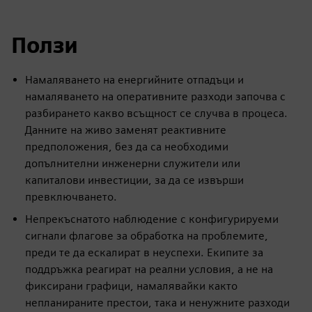
Ползи
Намаляването на енергийните отпадъци и
намаляването на оперативните разходи започва с
разбирането какво всъщност се случва в процеса.
Данните на живо заменят реактивните
предположения, без да са необходими
допълнителни инженерни служители или
капиталови инвестиции, за да се извърши
превключването.
Непрекъснатото наблюдение с конфигурируеми
сигнали флагове за обработка на проблемите,
преди те да ескалират в неуспехи. Екипите за
поддръжка реагират на реални условия, а не на
фиксирани графици, намалявайки както
непланираните престои, така и ненужните разходи