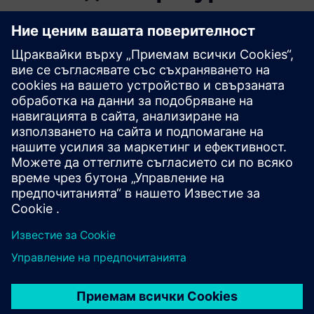
свързани продукти
Допълнителна информация и
ресурси
Хардуерна брошура PowTechnology Metron5
PowTechnology MetronView платформа Brochure.pdf
Съвместно предложение за стойност POWTechnology
Брошура за шлюз PowTechnology MetroNM Modbus IIoT
IIoT за брошура за интелигентно производство