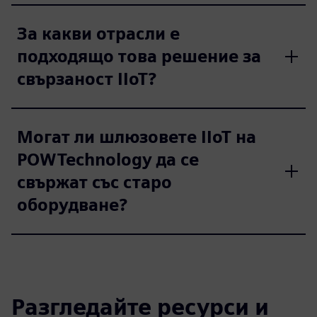
За какви отрасли е
подходящо това решение за
свързаност IIoT?
Могат ли шлюзовете IIoT на
POWTechnology да се
свържат със старо
оборудване?
Разгледайте ресурси и