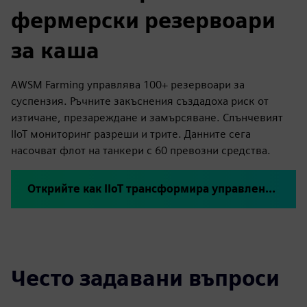
фермерски резервоари
за каша
AWSM Farming управлява 100+ резервоари за
суспензия. Ръчните закъснения създадоха риск от
изтичане, презареждане и замърсяване. Слънчевият
IIoT мониторинг разреши и трите. Данните сега
насочват флот на танкери с 60 превозни средства.
Открийте как IIoT трансформира управлението на резервоара за суспензия
Често задавани въпроси