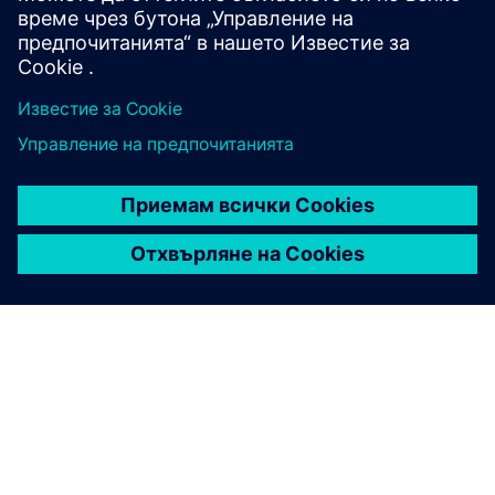
Номер на резервацията или коносамента
И двете