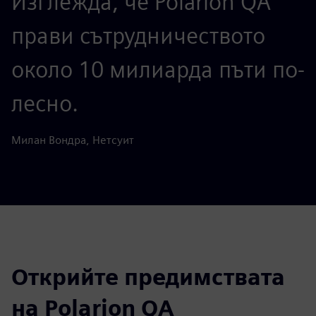
Изглежда, че Polarion QA
прави сътрудничеството
около 10 милиарда пъти по-
лесно.
Милан Вондра, Нетсуит
Открийте предимствата
на Polarion QA