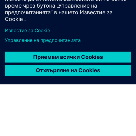
Намерете trainings за Polarion и други продукти.
Намерете класове