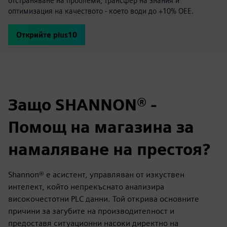
отстраняване на проблеми, трансфер на знания и
оптимизация на качеството - което води до +10% OEE.
Открийте plus10
Защо SHANNON® -
Помощ на магазина за
намаляване на престоя?
Shannon® е асистент, управляван от изкуствен
интелект, който непрекъснато анализира
високочестотни PLC данни. Той открива основните
причини за загубите на производителност и
предоставя ситуационни насоки директно на