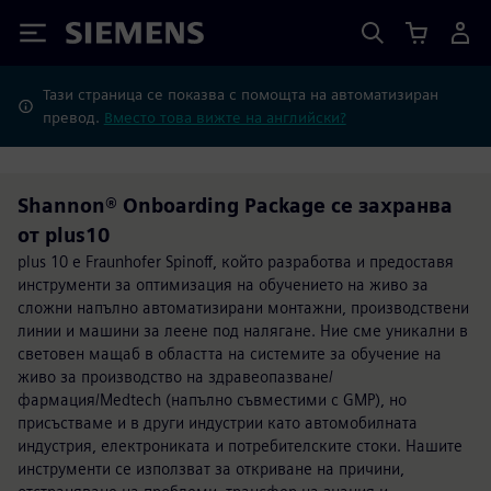
Siemens
Тази страница се показва с помощта на автоматизиран
превод.
Вместо това вижте на английски?
Shannon® Onboarding Package се захранва
от plus10
plus 10 е Fraunhofer Spinoff, който разработва и предоставя
инструменти за оптимизация на обучението на живо за
сложни напълно автоматизирани монтажни, производствени
линии и машини за леене под налягане. Ние сме уникални в
световен мащаб в областта на системите за обучение на
живо за производство на здравеопазване/
фармация/Medtech (напълно съвместими с GMP), но
присъстваме и в други индустрии като автомобилната
индустрия, електрониката и потребителските стоки. Нашите
инструменти се използват за откриване на причини,