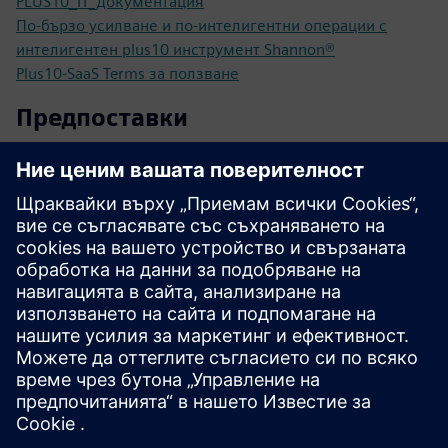
PLUS10_IT_документация
По-бързо усилване и по-интелигентни операции с
интелигентен plus10 инструмент Shannon®
Plus10-SaaS Terms за ползване
Предпоставки
Индустриално крайно устройство на Siemens,
инсталирано в машинна мрежа с приложение plus10
Свързаност: криптиран изходящ трафик към облачен
бекенд чрез HTTPS
PLC: семейство S7-1200/1500 или други PLC устройства
с ефективен OPC UA сървър на борда
TIA V19 или по-висока
TIA PLC аларми, използвани за повишаване на HMI
събития
Други случаи се нуждаят от изясняване с техническа
поддръжка на plus10: interested@plus10.de