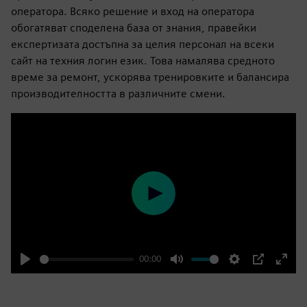
оператора. Всяко решение и вход на оператора
обогатяват споделена база от знания, правейки
експертизата достъпна за целия персонал на всеки
сайт на техния логин език. Това намалява средното
време за ремонт, ускорява тренировките и балансира
производителността в различните смени.
Play
00:00
Play
Mute
Settings
PIP
Enter
fulls