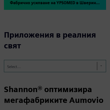
Фабрично усилване на YPSOMED в Шверин с plus10 Shannon®
Приложения в реалния
свят
Select...
Shannon® оптимизира
мегафабриките Aumovio