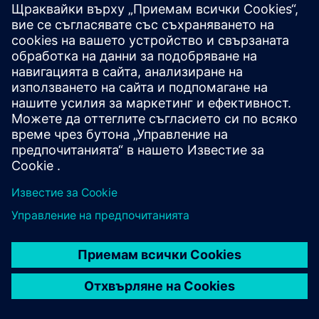
Прочетете блога
Спечелете нови перспективи за PLM Components и
пазара на PLM като цяло.
Посетете блога на PLM Components