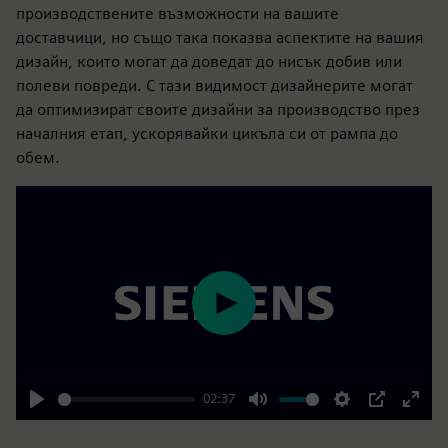
производствените възможности на вашите
доставчици, но също така показва аспектите на вашия
дизайн, които могат да доведат до нисък добив или
полеви повреди. С тази видимост дизайнерите могат
да оптимизират своите дизайни за производство през
началния етап, ускорявайки цикъла си от рампа до
обем.
Play
02:37
Play
Mute
Settings
PIP
Enter