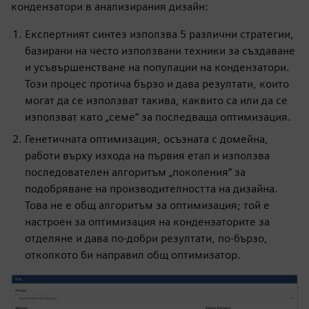
кондензатори в анализирания дизайн:
Експертният синтез използва 5 различни стратегии,
базирани на често използвани техники за създаване
и усъвършенстване на популации на кондензатори.
Този процес протича бързо и дава резултати, които
могат да се използват такива, каквито са или да се
използват като „семе“ за последваща оптимизация.
Генетичната оптимизация, осъзната с домейна,
работи върху изхода на първия етап и използва
последователен алгоритъм „поколения“ за
подобряване на производителността на дизайна.
Това не е общ алгоритъм за оптимизация; той е
настроен за оптимизация на кондензаторите за
отделяне и дава по-добри резултати, по-бързо,
отколкото би направил общ оптимизатор.