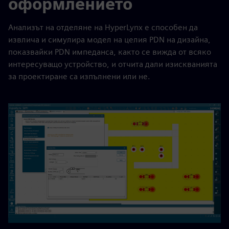
оформлението
Анализът на отделяне на HyperLynx е способен да
извлича и симулира модел на целия PDN на дизайна,
показвайки PDN импеданса, както се вижда от всяко
интересуващо устройство, и отчита дали изискванията
за проектиране са изпълнени или не.