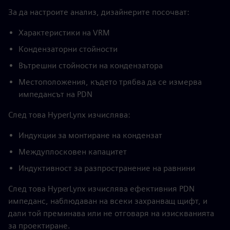
За да настроите анализ, дизайнерите посочват:
Характеристики на VRM
Кондензаторни стойности
Вътрешни стойности на кондензатора
Местоположения, където трябва да се измерва
импедансът на PDN
След това HyperLynx изчислява:
Индукции за монтиране на кондензат
Междуплосковен капацитет
Индуктивност за разпространение на равнини
След това HyperLynx изчислява ефективния PDN
импеданс, наблюдаван на всеки захранващ щифт, и
дали той преминава или не отговаря на изискванията
за проектиране.